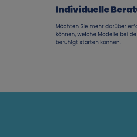
e
Individuelle Bera
n
Möchten Sie mehr darüber erfa
b
können, welche Modelle bei de
beruhigt starten können.
e
z
o
g
e
n
e