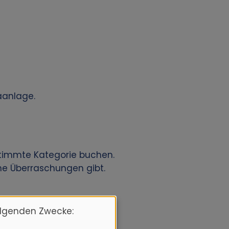
maanlage.
estimmte Kategorie buchen.
eine Überraschungen gibt.
olgenden Zwecke:
nappe Parkplätze in