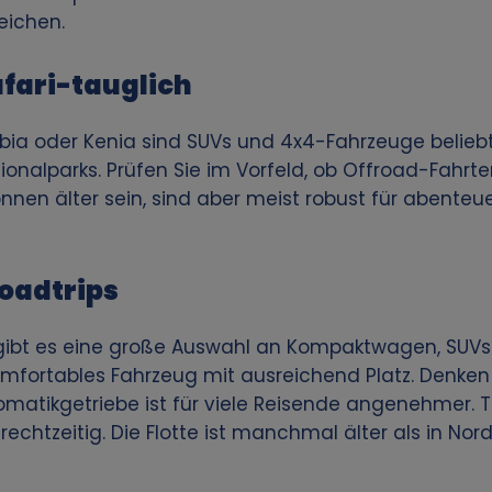
eichen.
afari-tauglich
ibia oder Kenia sind SUVs und 4x4-Fahrzeuge beliebt
onalparks. Prüfen Sie im Vorfeld, ob Offroad-Fahrte
nnen älter sein, sind aber meist robust für abente
Roadtrips
 gibt es eine große Auswahl an Kompaktwagen, SUV
omfortables Fahrzeug mit ausreichend Platz. Denken
tomatikgetriebe ist für viele Reisende angenehmer. 
echtzeitig. Die Flotte ist manchmal älter als in Nor