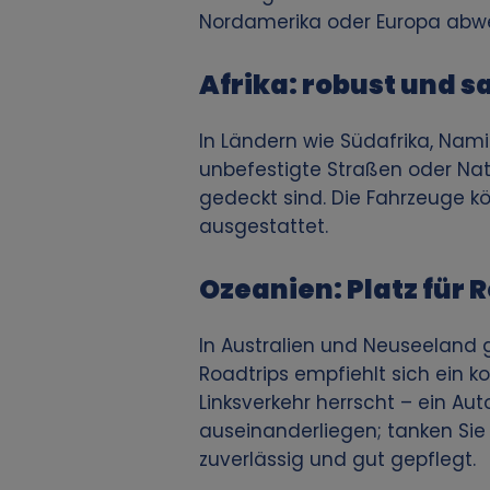
v
Nordamerika oder Europa abw
o
Afrika: robust und s
n
In Ländern wie Südafrika, Nam
unbefestigte Straßen oder Nati
p
gedeckt sind. Die Fahrzeuge kö
ausgestattet.
e
r
Ozeanien: Platz für 
s
In Australien und Neuseeland
Roadtrips empfiehlt sich ein k
o
Linksverkehr herrscht – ein Au
auseinanderliegen; tanken Sie r
n
zuverlässig und gut gepflegt.