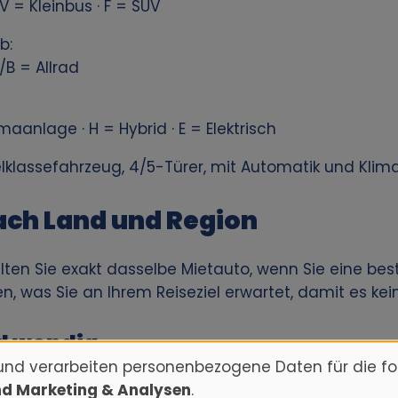
V = Kleinbus · F = SUV
b:
/B = Allrad
maanlage · H = Hybrid · E = Elektrisch
ttelklassefahrzeug, 4/5-Türer, mit Automatik und Kli
ach Land und Region
alten Sie exakt dasselbe Mietauto, wenn Sie eine b
sen, was Sie an Ihrem Reiseziel erwartet, damit es k
d wendig
und verarbeiten personenbezogene Daten für die f
leiner und wendiger – ideal für enge Straßen und k
nd Marketing & Analysen
.