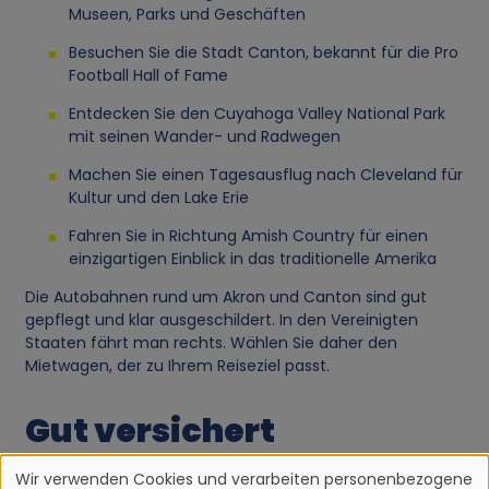
Museen, Parks und Geschäften
Besuchen Sie die Stadt Canton, bekannt für die Pro
Football Hall of Fame
Entdecken Sie den Cuyahoga Valley National Park
mit seinen Wander- und Radwegen
Machen Sie einen Tagesausflug nach Cleveland für
Kultur und den Lake Erie
Fahren Sie in Richtung Amish Country für einen
einzigartigen Einblick in das traditionelle Amerika
Die Autobahnen rund um Akron und Canton sind gut
gepflegt und klar ausgeschildert. In den Vereinigten
Staaten fährt man rechts. Wählen Sie daher den
Mietwagen, der zu Ihrem Reiseziel passt.
Gut versichert
unterwegs
Wir verwenden Cookies und verarbeiten personenbezogene