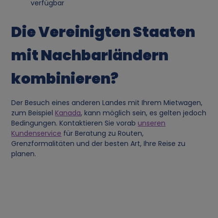
verfügbar
e
Die Vereinigten Staaten
n
mit Nachbarländern
b
kombinieren?
e
Der Besuch eines anderen Landes mit Ihrem Mietwagen,
z
zum Beispiel
Kanada
, kann möglich sein, es gelten jedoch
Bedingungen. Kontaktieren Sie vorab
unseren
o
Kundenservice
für Beratung zu Routen,
Grenzformalitäten und der besten Art, Ihre Reise zu
planen.
g
e
n