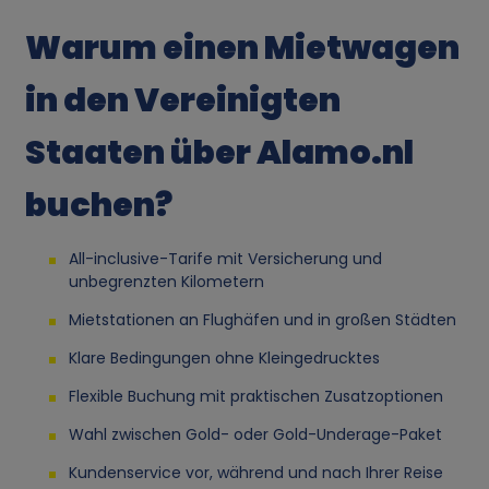
g
Warum einen Mietwagen
v
in den Vereinigten
o
Staaten über Alamo.nl
n
buchen?
p
All-inclusive-Tarife mit Versicherung und
e
unbegrenzten Kilometern
r
Mietstationen an Flughäfen und in großen Städten
Klare Bedingungen ohne Kleingedrucktes
s
Flexible Buchung mit praktischen Zusatzoptionen
o
Wahl zwischen Gold- oder Gold-Underage-Paket
n
Kundenservice vor, während und nach Ihrer Reise