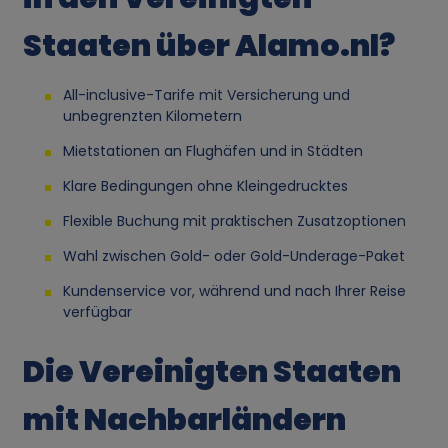
p
Staaten über Alamo.nl?
e
r
All-inclusive-Tarife mit Versicherung und
unbegrenzten Kilometern
s
Mietstationen an Flughäfen und in Städten
Klare Bedingungen ohne Kleingedrucktes
o
Flexible Buchung mit praktischen Zusatzoptionen
n
Wahl zwischen Gold- oder Gold-Underage-Paket
e
Kundenservice vor, während und nach Ihrer Reise
verfügbar
n
Die Vereinigten Staaten
b
mit Nachbarländern
e