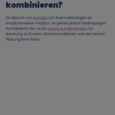
kombinieren?
z
Ein Besuch von
Kanada
mit Ihrem Mietwagen ist
o
möglicherweise möglich, es gelten jedoch Bedingungen.
Kontaktieren Sie vorab
unsere Kundenservice
für
g
Beratung zu Routen, Grenzformalitäten und der besten
Planung Ihrer Reise.
e
n
e
n
D
a