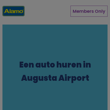
Direkt
zum
Members Only
Inhalt
Een auto huren in
Augusta Airport