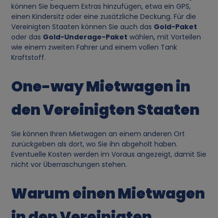
e
können Sie bequem Extras hinzufügen, etwa ein GPS,
einen Kindersitz oder eine zusätzliche Deckung. Für die
Vereinigten Staaten können Sie auch das
Gold-Paket
n
oder das
Gold-Underage-Paket
wählen, mit Vorteilen
wie einem zweiten Fahrer und einem vollen Tank
d
Kraftstoff.
u
One-way Mietwagen in
n
den Vereinigten Staaten
g
Sie können Ihren Mietwagen an einem anderen Ort
zurückgeben als dort, wo Sie ihn abgeholt haben.
v
Eventuelle Kosten werden im Voraus angezeigt, damit Sie
nicht vor Überraschungen stehen.
o
Warum einen Mietwagen
n
in den Vereinigten