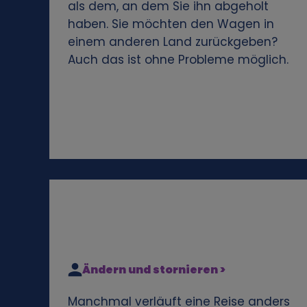
als dem, an dem Sie ihn abgeholt
e
haben. Sie möchten den Wagen in
einem anderen Land zurückgeben?
n
Auch das ist ohne Probleme möglich.
e
n
D
a
t
e
Ändern und stornieren >
n
Manchmal verläuft eine Reise anders