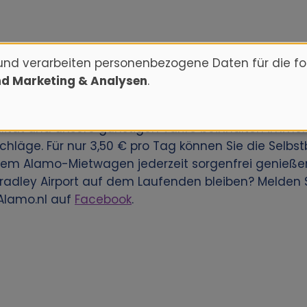
und verarbeiten personenbezogene Daten für die f
nd Marketing & Analysen
.
ür den Bradley Airport zu buchen? Reservieren Sie 
eren Kunden weltweit eine große Anzahl an Mietwag
ität und unsere günstigen Tarife beinhalten immer
hläge. Für nur 3,50 € pro Tag können Sie die Selbst
inem Alamo-Mietwagen jederzeit sorgenfrei genieße
adley Airport auf dem Laufenden bleiben? Melden S
Alamo.nl auf
Facebook
.