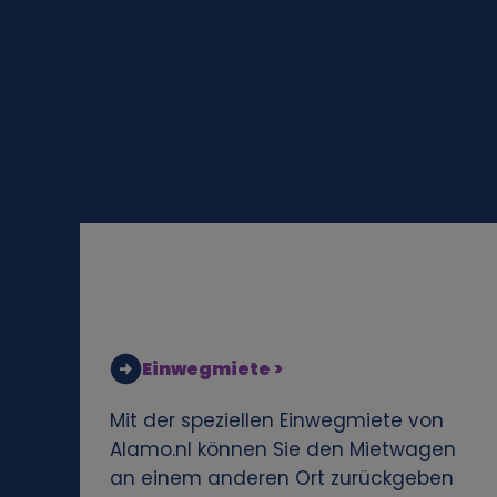
o
n
e
n
b
e
z
Einwegmiete >
o
Mit der speziellen Einwegmiete von
Alamo.nl können Sie den Mietwagen
g
an einem anderen Ort zurückgeben