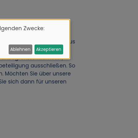
olgenden Zwecke:
diesen Wagen dann im Voraus
enstandorten an. Unsere
Ablehnen
Akzeptieren
 unbegrenzte Kilometer,
beteiligung ausschließen. So
n. Möchten Sie über unsere
ie sich dann für unseren