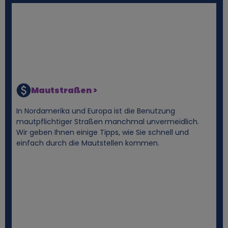
o
k
i
e
Mautstraßen >
s
In Nordamerika und Europa ist die Benutzung
mautpflichtiger Straßen manchmal unvermeidlich.
Wir geben Ihnen einige Tipps, wie Sie schnell und
einfach durch die Mautstellen kommen.