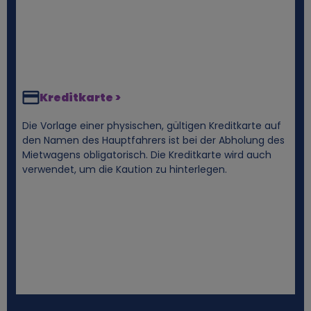
a
t
e
Kreditkarte >
n
Die Vorlage einer physischen, gültigen Kreditkarte auf
den Namen des Hauptfahrers ist bei der Abholung des
u
Mietwagens obligatorisch. Die Kreditkarte wird auch
verwendet, um die Kaution zu hinterlegen.
n
d
C
o