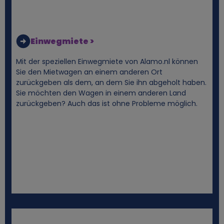
e
z
Einwegmiete >
Mit der speziellen Einwegmiete von Alamo.nl können
o
Sie den Mietwagen an einem anderen Ort
zurückgeben als dem, an dem Sie ihn abgeholt haben.
g
Sie möchten den Wagen in einem anderen Land
zurückgeben? Auch das ist ohne Probleme möglich.
e
n
e
n
D