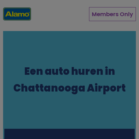
Direkt
zum
Members Only
Inhalt
Een auto huren in
Chattanooga Airport