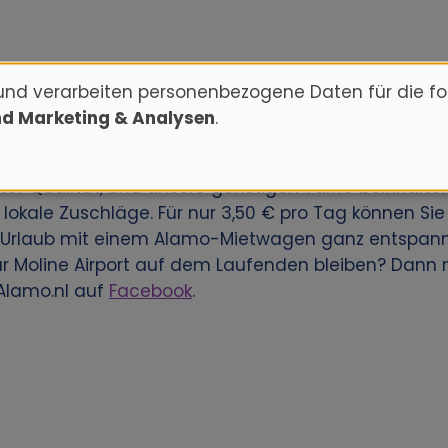
und verarbeiten personenbezogene Daten für die f
nd Marketing & Analysen
.
t einen Mietwagen zu buchen? Dann reservieren Sie 
ten unseren Kunden weltweit eine große Auswahl a
er Qualität, und unsere günstigen Tarife beinhalt
lokale Zuschläge. Für nur 3,50 € pro Tag können Sie
n Urlaub mit einem Alamo-Mietwagen ganz entspann
 Moline Airport auf dem Laufenden bleiben? Dann m
Alamo.nl auf
Facebook
.