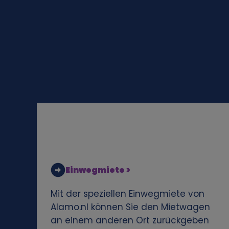
o
n
e
n
b
e
z
Einwegmiete >
o
Mit der speziellen Einwegmiete von
Alamo.nl können Sie den Mietwagen
g
an einem anderen Ort zurückgeben