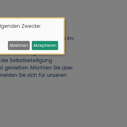
olgenden Zwecke:
diesen Mietwagen am besten im
n Mietwagen-Standorten.
Ablehnen
Akzeptieren
en immer unbegrenzte
 die Selbstbeteiligung
t genießen. Möchten Sie über
elden Sie sich für unseren