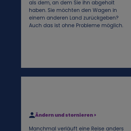
als dem, an dem Sie ihn abgeholt
e
haben. Sie möchten den Wagen in
einem anderen Land zurückgeben?
n
Auch das ist ohne Probleme möglich.
e
n
D
a
t
e
Ändern und stornieren >
n
Manchmal verläuft eine Reise anders