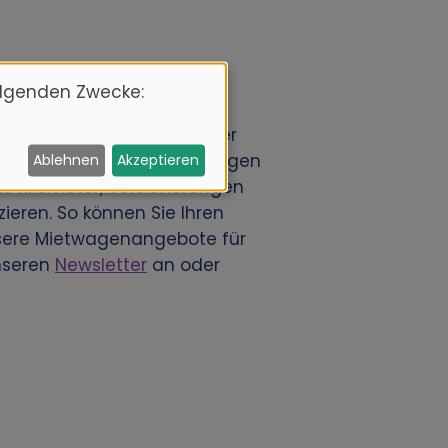
olgenden Zwecke:
n Wagen dann im Voraus über
andorten an. Unsere Mietwagen
Ablehnen
Akzeptieren
e Kilometer, Versicherungen
zieren. So können Sie Ihren
sere Mietwagenangebote für
nseren
Newsletter
an oder