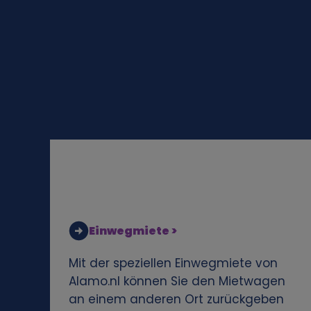
o
n
e
n
b
e
z
Einwegmiete >
o
Mit der speziellen Einwegmiete von
Alamo.nl können Sie den Mietwagen
g
an einem anderen Ort zurückgeben