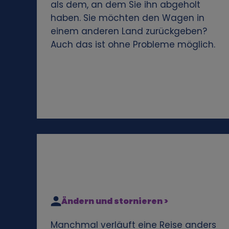
als dem, an dem Sie ihn abgeholt
e
haben. Sie möchten den Wagen in
einem anderen Land zurückgeben?
n
Auch das ist ohne Probleme möglich.
e
n
D
a
t
e
Ändern und stornieren >
n
Manchmal verläuft eine Reise anders