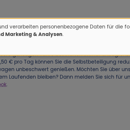
und verarbeiten personenbezogene Daten für die f
nd Marketing & Analysen
.
da Airport ein Auto zu mieten? Reservieren Sie Ihre
 Kunden weltweit eine große Anzahl an Mietwagenst
nsere günstigen Tarife beinhalten immer unbegrenzt
3,50 € pro Tag können Sie die Selbstbeteiligung redu
wagen unbeschwert genießen. Möchten Sie über un
dem Laufenden bleiben? Dann melden Sie sich für u
ook
.