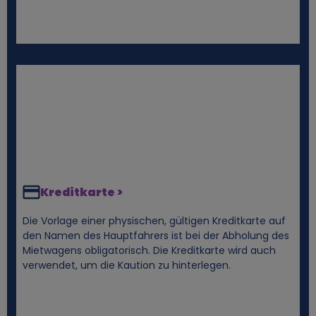
e
n
D
a
t
e
Kreditkarte >
n
Die Vorlage einer physischen, gültigen Kreditkarte auf
den Namen des Hauptfahrers ist bei der Abholung des
Mietwagens obligatorisch. Die Kreditkarte wird auch
u
verwendet, um die Kaution zu hinterlegen.
n