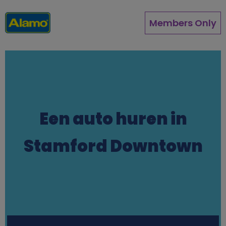
Direkt
zum
Members Only
Inhalt
Een auto huren in
Stamford Downtown