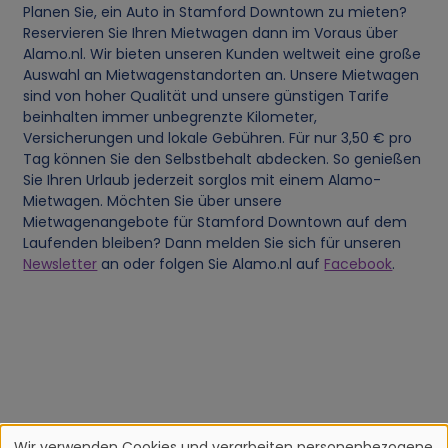
Planen Sie, ein Auto in Stamford Downtown zu mieten?
Reservieren Sie Ihren Mietwagen dann im Voraus über
Alamo.nl. Wir bieten unseren Kunden weltweit eine große
Auswahl an Mietwagenstandorten an. Unsere Mietwagen
sind von hoher Qualität und unsere günstigen Tarife
beinhalten immer unbegrenzte Kilometer,
Versicherungen und lokale Gebühren. Für nur 3,50 € pro
Tag können Sie den Selbstbehalt abdecken. So genießen
Sie Ihren Urlaub jederzeit sorglos mit einem Alamo-
Mietwagen. Möchten Sie über unsere
Mietwagenangebote für Stamford Downtown auf dem
Laufenden bleiben? Dann melden Sie sich für unseren
Newsletter
an oder folgen Sie Alamo.nl auf
Facebook
.
Wir verwenden Cookies und verarbeiten personenbezogene