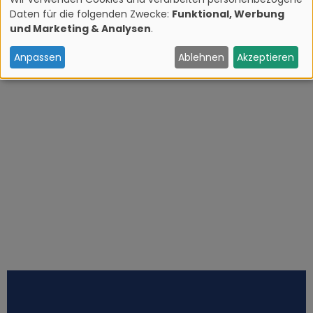
Daten für die folgenden Zwecke:
Funktional, Werbung
V
und Marketing & Analysen
.
e
Anpassen
Ablehnen
Akzeptieren
r
w
e
n
d
u
n