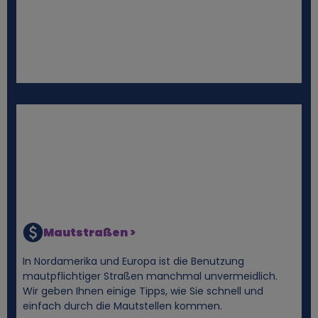
d
C
o
o
k
i
e
Mautstraßen >
s
In Nordamerika und Europa ist die Benutzung
mautpflichtiger Straßen manchmal unvermeidlich.
Wir geben Ihnen einige Tipps, wie Sie schnell und
einfach durch die Mautstellen kommen.