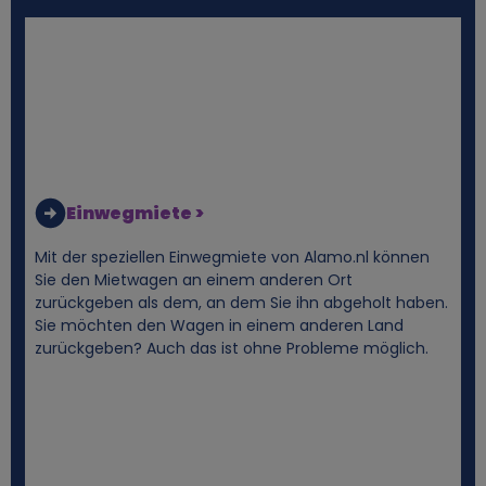
n
e
n
b
e
Einwegmiete >
z
Mit der speziellen Einwegmiete von Alamo.nl können
Sie den Mietwagen an einem anderen Ort
o
zurückgeben als dem, an dem Sie ihn abgeholt haben.
Sie möchten den Wagen in einem anderen Land
zurückgeben? Auch das ist ohne Probleme möglich.
g
e
n