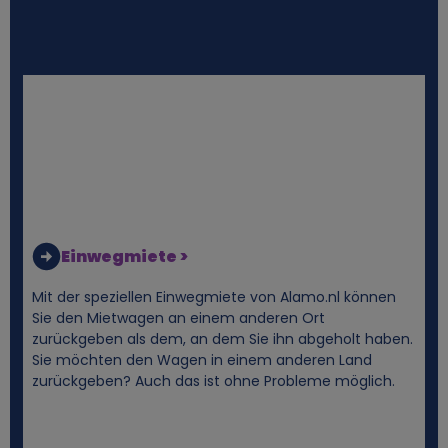
n
e
n
b
e
z
Einwegmiete >
o
Mit der speziellen Einwegmiete von Alamo.nl können
Sie den Mietwagen an einem anderen Ort
g
zurückgeben als dem, an dem Sie ihn abgeholt haben.
Sie möchten den Wagen in einem anderen Land
e
zurückgeben? Auch das ist ohne Probleme möglich.
n