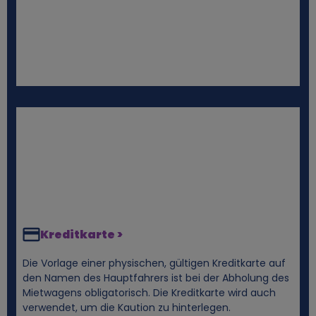
e
n
D
a
t
e
n
Kreditkarte >
u
Die Vorlage einer physischen, gültigen Kreditkarte auf
den Namen des Hauptfahrers ist bei der Abholung des
n
Mietwagens obligatorisch. Die Kreditkarte wird auch
verwendet, um die Kaution zu hinterlegen.