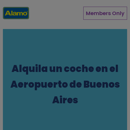
Direkt
zum
Members Only
Inhalt
Alquila un coche en el
Aeropuerto de Buenos
Aires