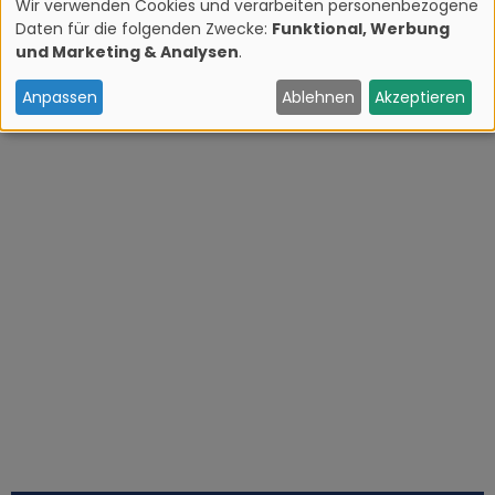
Wir verwenden Cookies und verarbeiten personenbezogene
Daten für die folgenden Zwecke:
Funktional, Werbung
V
und Marketing & Analysen
.
e
Anpassen
Ablehnen
Akzeptieren
r
w
e
n
d
u
n