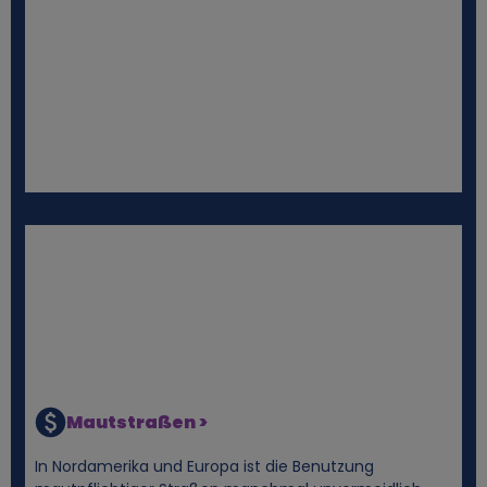
d
C
o
o
k
i
e
s
Mautstraßen >
In Nordamerika und Europa ist die Benutzung