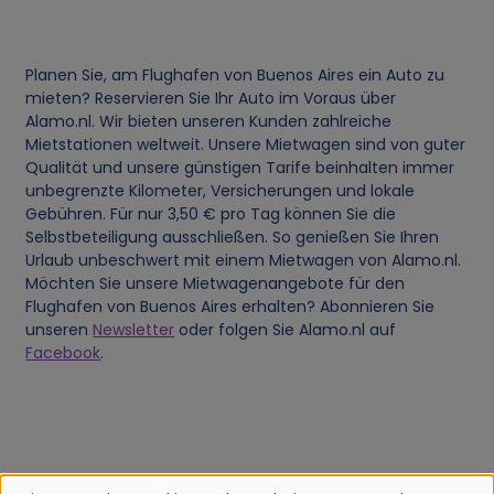
Planen Sie, am Flughafen von Buenos Aires ein Auto zu
mieten? Reservieren Sie Ihr Auto im Voraus über
Alamo.nl. Wir bieten unseren Kunden zahlreiche
Mietstationen weltweit. Unsere Mietwagen sind von guter
Qualität und unsere günstigen Tarife beinhalten immer
unbegrenzte Kilometer, Versicherungen und lokale
Gebühren. Für nur 3,50 € pro Tag können Sie die
Selbstbeteiligung ausschließen. So genießen Sie Ihren
Urlaub unbeschwert mit einem Mietwagen von Alamo.nl.
Möchten Sie unsere Mietwagenangebote für den
Flughafen von Buenos Aires erhalten? Abonnieren Sie
unseren
Newsletter
oder folgen Sie Alamo.nl auf
Facebook
.