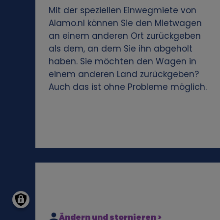
o
Mit der speziellen Einwegmiete von
Alamo.nl können Sie den Mietwagen
g
an einem anderen Ort zurückgeben
als dem, an dem Sie ihn abgeholt
e
haben. Sie möchten den Wagen in
einem anderen Land zurückgeben?
n
Auch das ist ohne Probleme möglich.
e
n
D
a
t
Ändern und stornieren >