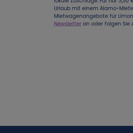
lokale Zuschläge. Für nur 3,50
n
Urlaub mit einem Alamo-Mietw
d
Mietwagenangebote für Limon
Newsletter
an oder folgen Sie 
u
n
g
v
o
n
p
e