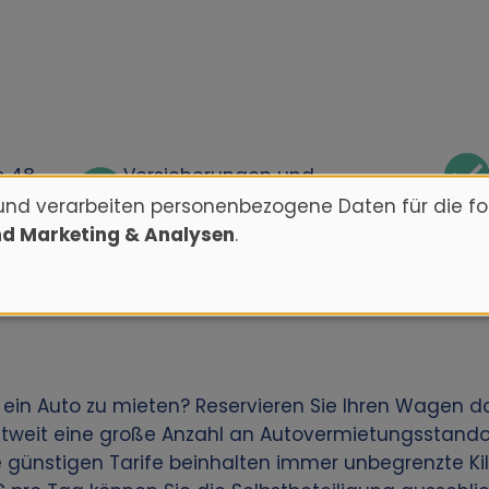
s 48
Versicherungen und
unbegrenzte Kilometerzahl
und verarbeiten personenbezogene Daten für die f
nd Marketing & Analysen
.
 ein Auto zu mieten? Reservieren Sie Ihren Wagen d
ltweit eine große Anzahl an Autovermietungsstand
re günstigen Tarife beinhalten immer unbegrenzte K