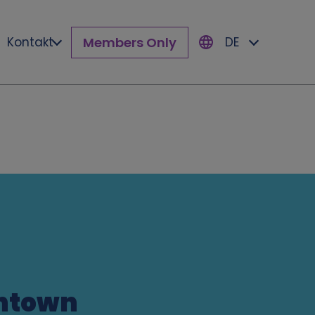
Members Only
Kontakt
DE
wntown