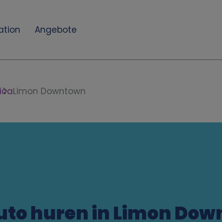
ation
Angebote
ica
Limon Downtown
uto huren in Limon Do