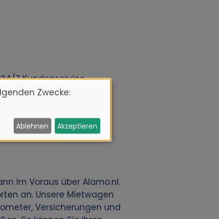
24/7 Kundenservice
olgenden Zwecke:
Ablehnen
Akzeptieren
ann im Voraus über Alamo.nl.
orten an. Unsere Mietwagen
ilometer, Versicherungen und