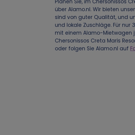
r
Planen Sie, im Chersonissos Cr
über Alamo.nl. Wir bieten uns
w
sind von guter Qualität, und 
und lokale Zuschläge. Für nur 
e
mit einem Alamo-Mietwagen je
Chersonissos Creta Maris Res
n
oder folgen Sie Alamo.nl auf
F
d
u
n
g
v
o