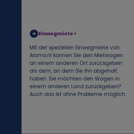
b
e
z
Einwegmiete >
o
Mit der speziellen Einwegmiete von
Alamo.nl können Sie den Mietwagen
g
an einem anderen Ort zurückgeben
als dem, an dem Sie ihn abgeholt
e
haben. Sie möchten den Wagen in
einem anderen Land zurückgeben?
n
Auch das ist ohne Probleme möglich.
e
n