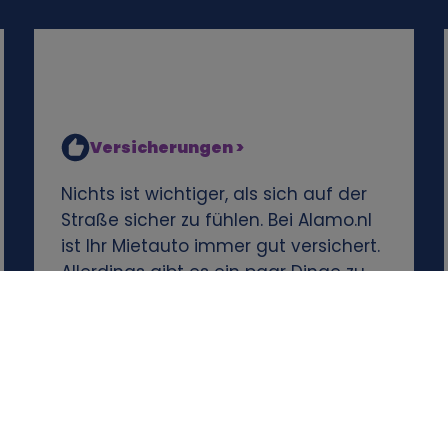
Versicherungen >
Nichts ist wichtiger, als sich auf der
Straße sicher zu fühlen. Bei Alamo.nl
ist Ihr Mietauto immer gut versichert.
Allerdings gibt es ein paar Dinge zu
beachten.