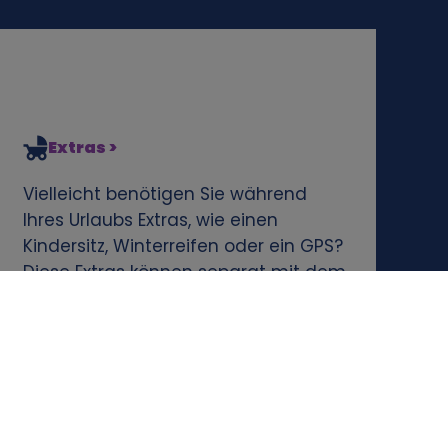
Extras >
Vielleicht benötigen Sie während
Ihres Urlaubs Extras, wie einen
Kindersitz, Winterreifen oder ein GPS?
Diese Extras können separat mit dem
Mietwagen gebucht werden oder
sind bereits in einem Paket im Preis
enthalten.