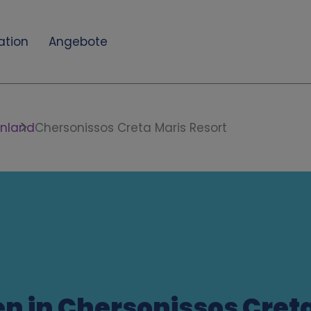
ation
Angebote
enland
Chersonissos Creta Maris Resort
n in Chersonissos Cret