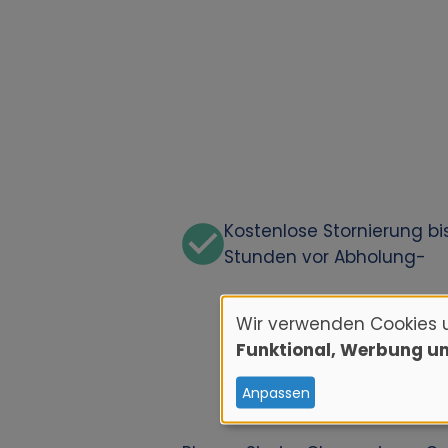
Kostenlose Stornierung bi
Stunden vor Abholung-
Wir verwenden Cookies 
V
Funktional, Werbung u
e
Anpassen