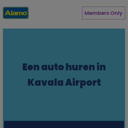
Direkt
zum
Members Only
Inhalt
Een auto huren in
Kavala Airport