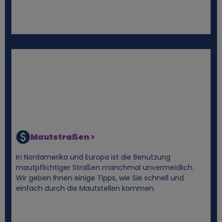
C
o
o
k
i
e
Mautstraßen >
s
In Nordamerika und Europa ist die Benutzung
mautpflichtiger Straßen manchmal unvermeidlich.
Wir geben Ihnen einige Tipps, wie Sie schnell und
einfach durch die Mautstellen kommen.