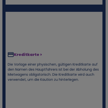
n
D
a
t
e
Kreditkarte >
n
Die Vorlage einer physischen, gültigen Kreditkarte auf
den Namen des Hauptfahrers ist bei der Abholung des
Mietwagens obligatorisch. Die Kreditkarte wird auch
u
verwendet, um die Kaution zu hinterlegen.
n
d