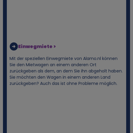
e
n
b
e
Einwegmiete >
z
Mit der speziellen Einwegmiete von Alamo.nl können
Sie den Mietwagen an einem anderen Ort
o
zurückgeben als dem, an dem Sie ihn abgeholt haben.
Sie möchten den Wagen in einem anderen Land
zurückgeben? Auch das ist ohne Probleme möglich.
g
e
n
e