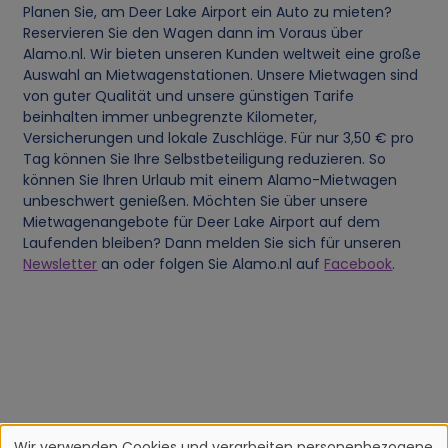
Planen Sie, am Deer Lake Airport ein Auto zu mieten?
Reservieren Sie den Wagen dann im Voraus über
Alamo.nl. Wir bieten unseren Kunden weltweit eine große
Auswahl an Mietwagenstationen. Unsere Mietwagen sind
von guter Qualität und unsere günstigen Tarife
beinhalten immer unbegrenzte Kilometer,
Versicherungen und lokale Zuschläge. Für nur 3,50 € pro
Tag können Sie Ihre Selbstbeteiligung reduzieren. So
können Sie Ihren Urlaub mit einem Alamo-Mietwagen
unbeschwert genießen. Möchten Sie über unsere
Mietwagenangebote für Deer Lake Airport auf dem
Laufenden bleiben? Dann melden Sie sich für unseren
Newsletter
an oder folgen Sie Alamo.nl auf
Facebook
.
Wir verwenden Cookies und verarbeiten personenbezogene