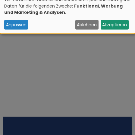
Daten für die folgenden Zwecke:
Funktional, Werbung
V
und Marketing & Analysen
.
e
Anpassen
Ablehnen
Akzeptieren
r
w
e
n
d
u
n