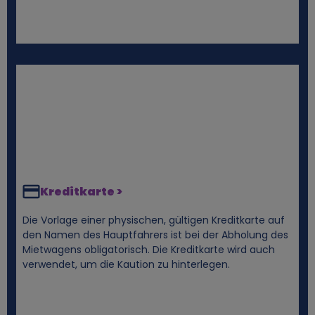
e
n
D
a
t
e
Kreditkarte >
n
Die Vorlage einer physischen, gültigen Kreditkarte auf
den Namen des Hauptfahrers ist bei der Abholung des
Mietwagens obligatorisch. Die Kreditkarte wird auch
u
verwendet, um die Kaution zu hinterlegen.
n