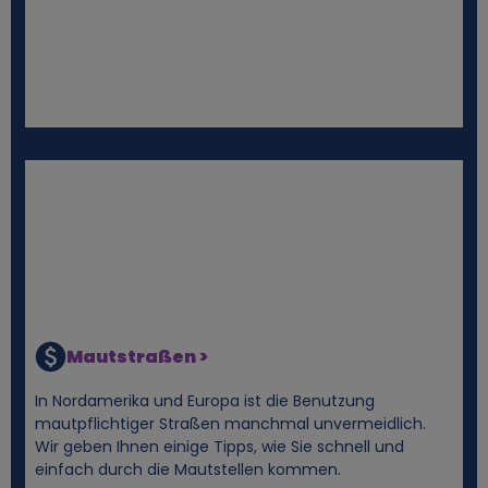
d
C
o
o
k
i
e
Mautstraßen >
s
In Nordamerika und Europa ist die Benutzung
mautpflichtiger Straßen manchmal unvermeidlich.
Wir geben Ihnen einige Tipps, wie Sie schnell und
einfach durch die Mautstellen kommen.