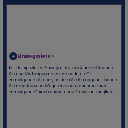
n
e
n
b
e
Einwegmiete >
z
Mit der speziellen Einwegmiete von Alamo.nl können
Sie den Mietwagen an einem anderen Ort
o
zurückgeben als dem, an dem Sie ihn abgeholt haben.
Sie möchten den Wagen in einem anderen Land
zurückgeben? Auch das ist ohne Probleme möglich.
g
e
n