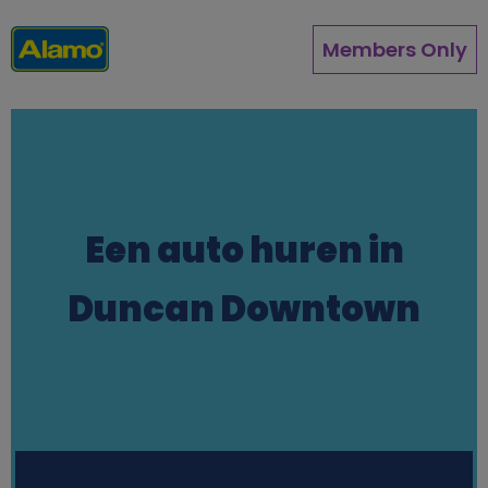
Direkt
zum
Members Only
Inhalt
Een auto huren in
Duncan Downtown