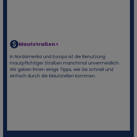
o
k
i
e
Mautstraßen >
s
In Nordamerika und Europa ist die Benutzung
mautpflichtiger Straßen manchmal unvermeidlich.
Wir geben Ihnen einige Tipps, wie Sie schnell und
einfach durch die Mautstellen kommen.