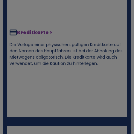
a
t
e
Kreditkarte >
Die Vorlage einer physischen, gültigen Kreditkarte auf
n
den Namen des Hauptfahrers ist bei der Abholung des
Mietwagens obligatorisch. Die Kreditkarte wird auch
u
verwendet, um die Kaution zu hinterlegen.
n
d
C
o