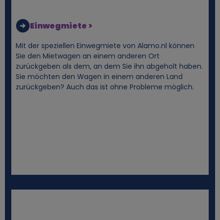
e
Einwegmiete >
z
Mit der speziellen Einwegmiete von Alamo.nl können
Sie den Mietwagen an einem anderen Ort
o
zurückgeben als dem, an dem Sie ihn abgeholt haben.
Sie möchten den Wagen in einem anderen Land
g
zurückgeben? Auch das ist ohne Probleme möglich.
e
n
e
n
D