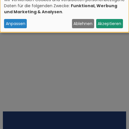
Daten für die folgenden Zwecke:
Funktional, Werbung
V
und Marketing & Analysen
.
e
Anpassen
Ablehnen
Akzeptieren
r
w
e
n
d
u
n