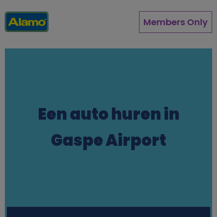
Direkt
zum
Members Only
Inhalt
Een auto huren in
Gaspe Airport