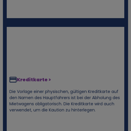
e
n
D
a
t
e
Kreditkarte >
n
Die Vorlage einer physischen, gültigen Kreditkarte auf
den Namen des Hauptfahrers ist bei der Abholung des
Mietwagens obligatorisch. Die Kreditkarte wird auch
u
verwendet, um die Kaution zu hinterlegen.
n