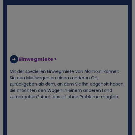
n
e
n
b
e
Einwegmiete >
z
Mit der speziellen Einwegmiete von Alamo.nl können
Sie den Mietwagen an einem anderen Ort
o
zurückgeben als dem, an dem Sie ihn abgeholt haben.
Sie möchten den Wagen in einem anderen Land
zurückgeben? Auch das ist ohne Probleme möglich.
g
e
n