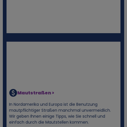
d
C
o
o
k
i
e
Mautstraßen >
s
In Nordamerika und Europa ist die Benutzung
mautpflichtiger Straßen manchmal unvermeidlich.
Wir geben Ihnen einige Tipps, wie Sie schnell und
einfach durch die Mautstellen kommen.