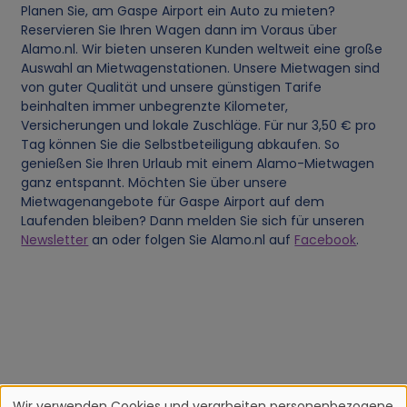
Planen Sie, am Gaspe Airport ein Auto zu mieten?
Reservieren Sie Ihren Wagen dann im Voraus über
Alamo.nl. Wir bieten unseren Kunden weltweit eine große
Auswahl an Mietwagenstationen. Unsere Mietwagen sind
von guter Qualität und unsere günstigen Tarife
beinhalten immer unbegrenzte Kilometer,
Versicherungen und lokale Zuschläge. Für nur 3,50 € pro
Tag können Sie die Selbstbeteiligung abkaufen. So
genießen Sie Ihren Urlaub mit einem Alamo-Mietwagen
ganz entspannt. Möchten Sie über unsere
Mietwagenangebote für Gaspe Airport auf dem
Laufenden bleiben? Dann melden Sie sich für unseren
Newsletter
an oder folgen Sie Alamo.nl auf
Facebook
.
Wir verwenden Cookies und verarbeiten personenbezogene