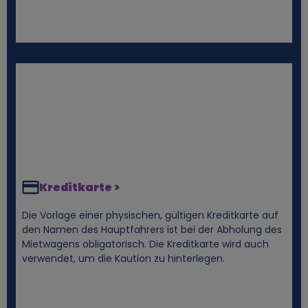
e
n
D
a
t
e
Kreditkarte >
n
Die Vorlage einer physischen, gültigen Kreditkarte auf
den Namen des Hauptfahrers ist bei der Abholung des
Mietwagens obligatorisch. Die Kreditkarte wird auch
u
verwendet, um die Kaution zu hinterlegen.
n