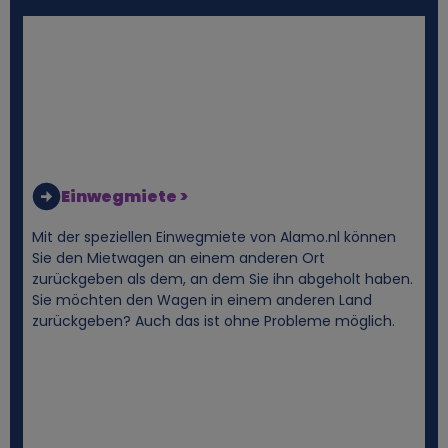
n
e
n
b
e
Einwegmiete >
z
Mit der speziellen Einwegmiete von Alamo.nl können
Sie den Mietwagen an einem anderen Ort
o
zurückgeben als dem, an dem Sie ihn abgeholt haben.
Sie möchten den Wagen in einem anderen Land
zurückgeben? Auch das ist ohne Probleme möglich.
g
e
n