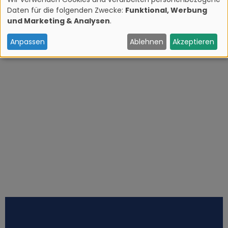
Daten für die folgenden Zwecke:
Funktional, Werbung
V
und Marketing & Analysen
.
e
Anpassen
Ablehnen
Akzeptieren
r
w
e
n
d
u
n