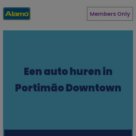
Direkt
zum
Members Only
Inhalt
Een auto huren in
Portimão Downtown