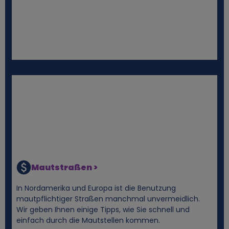
d
C
o
o
k
i
e
Mautstraßen >
s
In Nordamerika und Europa ist die Benutzung
mautpflichtiger Straßen manchmal unvermeidlich.
Wir geben Ihnen einige Tipps, wie Sie schnell und
einfach durch die Mautstellen kommen.