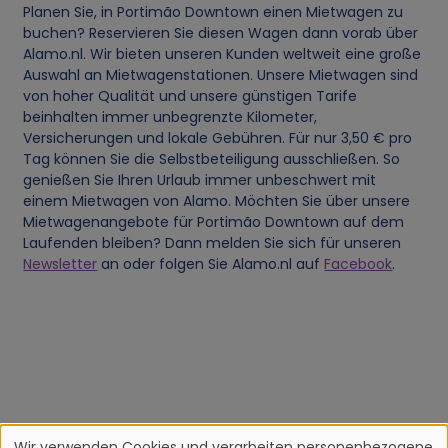
Planen Sie, in Portimão Downtown einen Mietwagen zu
buchen? Reservieren Sie diesen Wagen dann vorab über
Alamo.nl. Wir bieten unseren Kunden weltweit eine große
Auswahl an Mietwagenstationen. Unsere Mietwagen sind
von hoher Qualität und unsere günstigen Tarife
beinhalten immer unbegrenzte Kilometer,
Versicherungen und lokale Gebühren. Für nur 3,50 € pro
Tag können Sie die Selbstbeteiligung ausschließen. So
genießen Sie Ihren Urlaub immer unbeschwert mit
einem Mietwagen von Alamo. Möchten Sie über unsere
Mietwagenangebote für Portimão Downtown auf dem
Laufenden bleiben? Dann melden Sie sich für unseren
Newsletter
an oder folgen Sie Alamo.nl auf
Facebook
.
Wir verwenden Cookies und verarbeiten personenbezogene