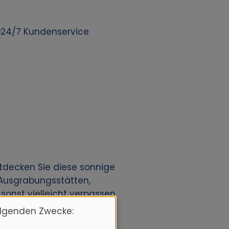
24/7 Kundenservice
tdecken Sie diese sonnige
 Ausgrabungsstätten,
sonst vielleicht verpassen
olgenden Zwecke: