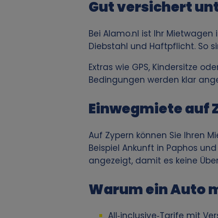
Gut versichert u
v
o
Bei Alamo.nl ist Ihr Mietwagen
Diebstahl und Haftpflicht. So s
n
Extras wie GPS, Kindersitze o
p
Bedingungen werden klar ange
e
Einwegmiete auf 
r
Auf Zypern können Sie Ihren M
Beispiel Ankunft in Paphos un
s
angezeigt, damit es keine Übe
o
Warum ein Auto m
n
All‑inclusive‑Tarife mit 