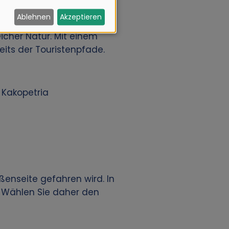
Ablehnen
Akzeptieren
cher Natur. Mit einem
its der Touristenpfade.
 Kakopetria
ßenseite gefahren wird. In
 Wählen Sie daher den