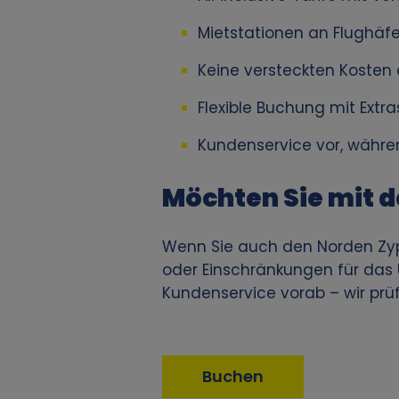
e
Mietstationen an Flughäfe
n
Keine versteckten Kosten 
b
Flexible Buchung mit Extra
e
Kundenservice vor, währe
z
Möchten Sie mit 
o
Wenn Sie auch den Norden Zyp
g
oder Einschränkungen für das 
Kundenservice vorab – wir prüf
e
n
Buchen
e