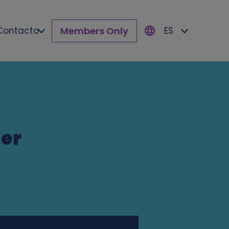
Members Only
Contacto
ES
ler