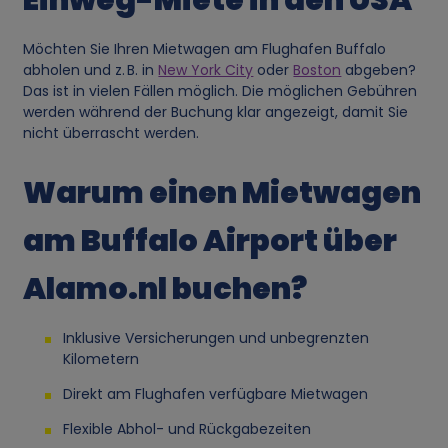
g
Möchten Sie Ihren Mietwagen am Flughafen Buffalo
abholen und z. B. in
New York City
oder
Boston
abgeben?
v
Das ist in vielen Fällen möglich. Die möglichen Gebühren
werden während der Buchung klar angezeigt, damit Sie
o
nicht überrascht werden.
n
Warum einen Mietwagen
p
am Buffalo Airport über
e
Alamo.nl buchen?
r
Inklusive Versicherungen und unbegrenzten
Kilometern
s
Direkt am Flughafen verfügbare Mietwagen
o
Flexible Abhol- und Rückgabezeiten