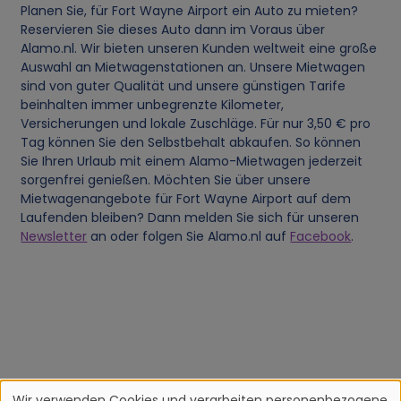
Planen Sie, für Fort Wayne Airport ein Auto zu mieten?
Reservieren Sie dieses Auto dann im Voraus über
Alamo.nl. Wir bieten unseren Kunden weltweit eine große
Auswahl an Mietwagenstationen an. Unsere Mietwagen
sind von guter Qualität und unsere günstigen Tarife
beinhalten immer unbegrenzte Kilometer,
Versicherungen und lokale Zuschläge. Für nur 3,50 € pro
Tag können Sie den Selbstbehalt abkaufen. So können
Sie Ihren Urlaub mit einem Alamo-Mietwagen jederzeit
sorgenfrei genießen. Möchten Sie über unsere
Mietwagenangebote für Fort Wayne Airport auf dem
Laufenden bleiben? Dann melden Sie sich für unseren
Newsletter
an oder folgen Sie Alamo.nl auf
Facebook
.
Wir verwenden Cookies und verarbeiten personenbezogene