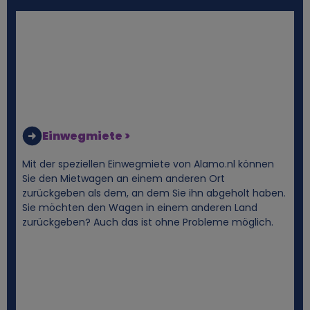
n
e
n
b
e
Einwegmiete >
z
Mit der speziellen Einwegmiete von Alamo.nl können
Sie den Mietwagen an einem anderen Ort
o
zurückgeben als dem, an dem Sie ihn abgeholt haben.
Sie möchten den Wagen in einem anderen Land
zurückgeben? Auch das ist ohne Probleme möglich.
g
e
n