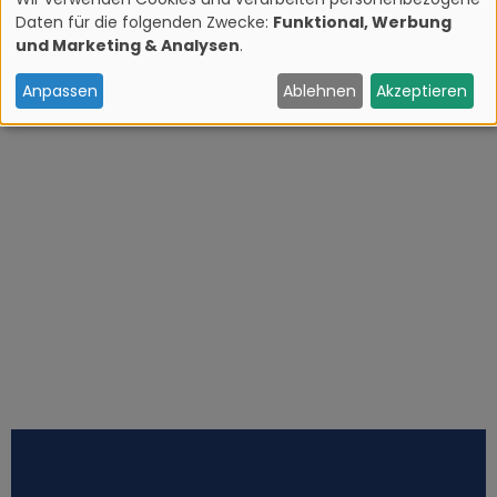
Daten für die folgenden Zwecke:
Funktional, Werbung
V
und Marketing & Analysen
.
e
Anpassen
Ablehnen
Akzeptieren
r
w
e
n
d
u
n