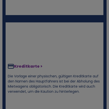
e
n
D
a
t
e
Kreditkarte >
n
Die Vorlage einer physischen, gültigen Kreditkarte auf
den Namen des Hauptfahrers ist bei der Abholung des
Mietwagens obligatorisch. Die Kreditkarte wird auch
u
verwendet, um die Kaution zu hinterlegen.
n