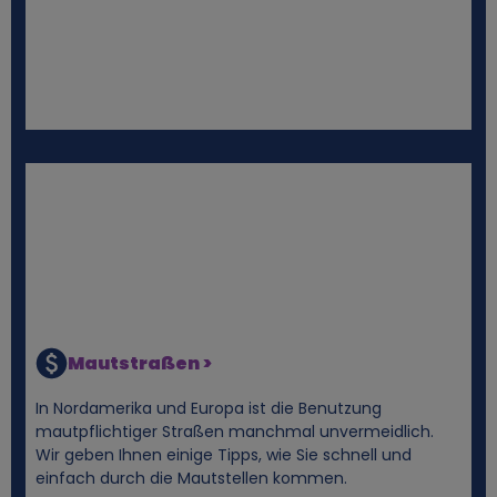
d
C
o
o
k
i
e
Mautstraßen >
s
In Nordamerika und Europa ist die Benutzung
mautpflichtiger Straßen manchmal unvermeidlich.
Wir geben Ihnen einige Tipps, wie Sie schnell und
einfach durch die Mautstellen kommen.