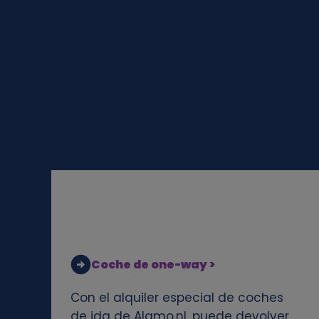
a
l
e
s
y
c
o
o
Coche de one-way >
k
Con el alquiler especial de coches
i
de ida de Alamo.nl, puede devolver