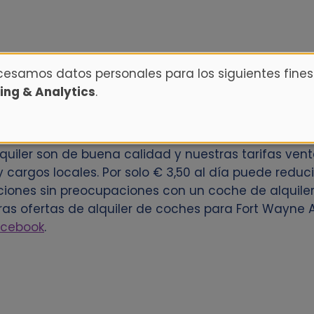
ocesamos datos personales para los siguientes fines
ing & Analytics
.
 coche en Fort Wayne Airport? Reserve este coche 
s clientes un gran número de ubicaciones de alqui
uiler son de buena calidad y nuestras tarifas ven
y cargos locales. Por solo € 3,50 al día puede reduci
ciones sin preocupaciones con un coche de alquile
as ofertas de alquiler de coches para Fort Wayne A
acebook
.