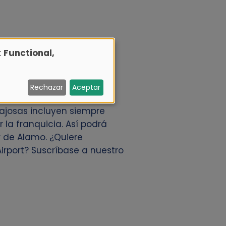
:
Functional,
con antelación a través de
Rechazar
Aceptar
ler de coches en todo el
tajosas incluyen siempre
r la franquicia. Así podrá
r de Alamo. ¿Quiere
irport? Suscríbase a nuestro