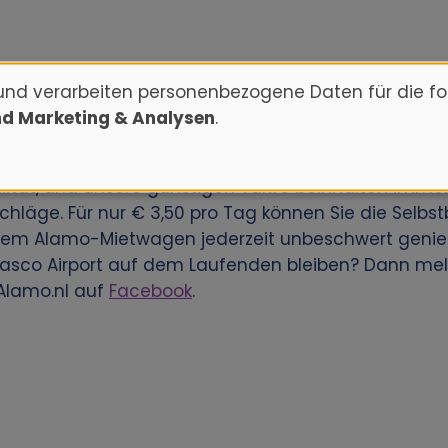
und verarbeiten personenbezogene Daten für die f
nd Marketing & Analysen
.
ür den Pasco Airport zu mieten? Reservieren Sie die
Kunden weltweit eine große Auswahl an Mietwagens
ität, und unsere günstigen Tarife beinhalten immer
hläge. Für nur € 3,50 pro Tag können Sie die Selbst
einem Alamo-Mietwagen jederzeit unbeschwert genie
sco Airport auf dem Laufenden bleiben? Dann meld
Alamo.nl auf
Facebook
.