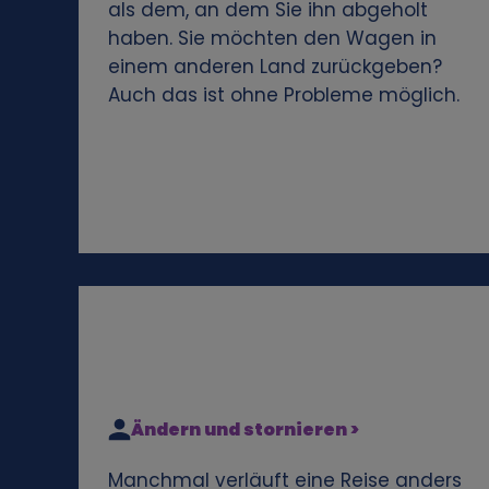
als dem, an dem Sie ihn abgeholt
e
haben. Sie möchten den Wagen in
einem anderen Land zurückgeben?
n
Auch das ist ohne Probleme möglich.
e
n
D
a
t
e
Ändern und stornieren >
n
Manchmal verläuft eine Reise anders