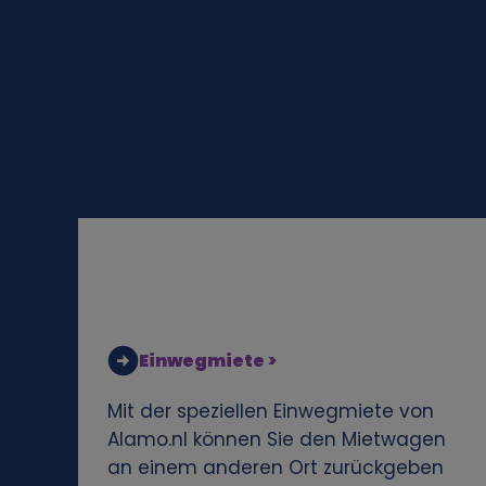
o
n
e
n
b
e
z
Einwegmiete >
o
Mit der speziellen Einwegmiete von
Alamo.nl können Sie den Mietwagen
g
an einem anderen Ort zurückgeben