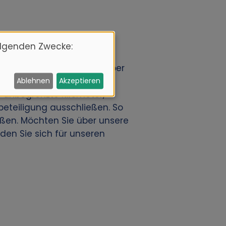
olgenden Zwecke:
ses Auto dann im Voraus über
tandorten an. Unsere
Ablehnen
Akzeptieren
 unbegrenzte Kilometer,
beteiligung ausschließen. So
ßen. Möchten Sie über unsere
en Sie sich für unseren