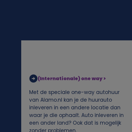
l
i
j
k
e
g
(Internationale) one way >
e
Met de speciale one-way autohuur
g
van Alamo.nl kan je de huurauto
inleveren in een andere locatie dan
e
waar je die ophaalt. Auto inleveren in
een ander land? Ook dat is mogelijk
v
zonder problemen.