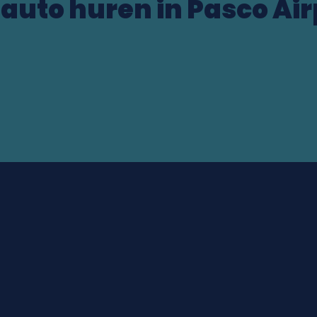
 auto huren in Pasco Air
rt (US)
ocation