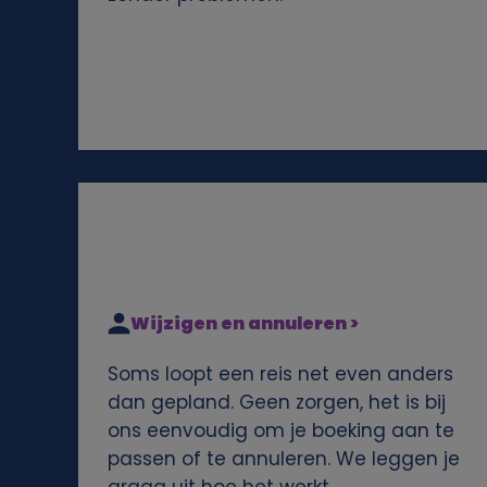
e
n
s
e
n
c
Wijzigen en annuleren >
o
Soms loopt een reis net even anders
o
dan gepland. Geen zorgen, het is bij
ons eenvoudig om je boeking aan te
k
passen of te annuleren. We leggen je
graag uit hoe het werkt.