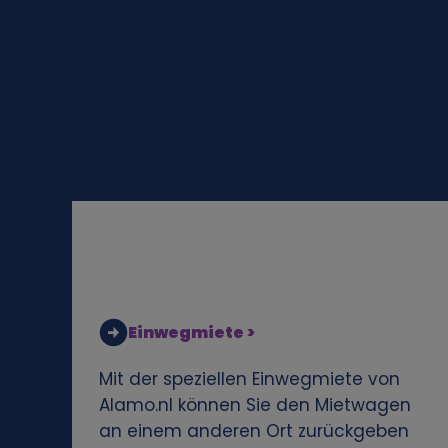
o
n
e
n
b
e
z
Einwegmiete >
o
Mit der speziellen Einwegmiete von
Alamo.nl können Sie den Mietwagen
g
an einem anderen Ort zurückgeben