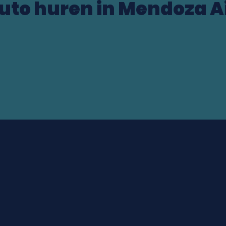
uto huren in Mendoza A
)
ocation