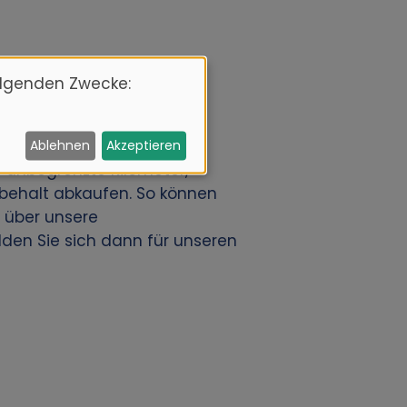
olgenden Zwecke:
s Auto dann im Voraus über
ngsstandorten. Unsere
Ablehnen
Akzeptieren
 unbegrenzte Kilometer,
tbehalt abkaufen. So können
 über unsere
en Sie sich dann für unseren