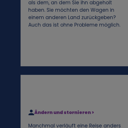
als dem, an dem Sie ihn abgeholt
e
haben. Sie möchten den Wagen in
einem anderen Land zurückgeben?
n
Auch das ist ohne Probleme möglich.
e
n
D
a
t
e
Ändern und stornieren >
n
Manchmal verläuft eine Reise anders