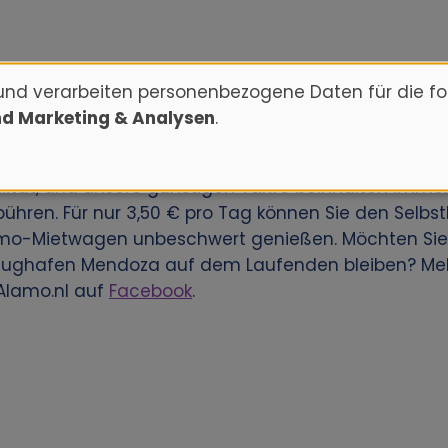
und verarbeiten personenbezogene Daten für die f
nd Marketing & Analysen
.
Flughafen Mendoza zu mieten? Reservieren Sie diese
Kunden weltweit eine große Anzahl an Autovermietu
ität, und unsere günstigen Tarife beinhalten immer
ühren. Für nur 3,50 € pro Tag können Sie den Selbs
lamo-Mietwagen unbeschwert genießen. Möchten Sie
ughafen Mendoza auf dem Laufenden bleiben? Meld
Alamo.nl auf
Facebook
.