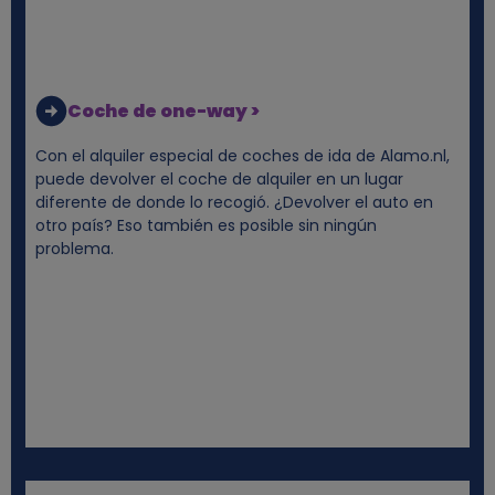
c
o
o
Coche de one-way >
k
Con el alquiler especial de coches de ida de Alamo.nl,
puede devolver el coche de alquiler en un lugar
i
diferente de donde lo recogió. ¿Devolver el auto en
otro país? Eso también es posible sin ningún
problema.
e
s