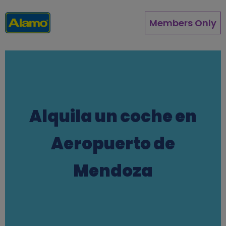
Pasar
al
Members Only
contenido
principal
Alquila un coche en
Aeropuerto de
Mendoza