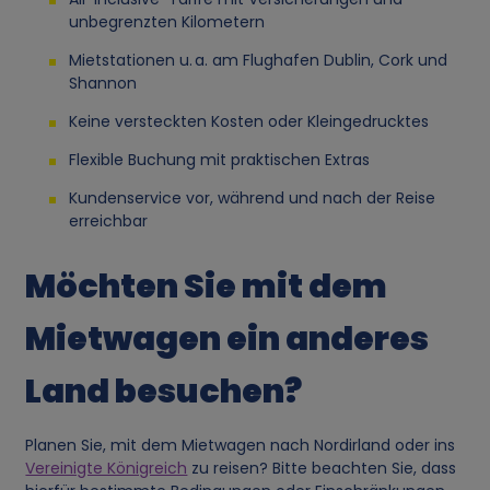
g
unbegrenzten Kilometern
v
Mietstationen u. a. am Flughafen Dublin, Cork und
Shannon
o
Keine versteckten Kosten oder Kleingedrucktes
Flexible Buchung mit praktischen Extras
n
Kundenservice vor, während und nach der Reise
p
erreichbar
e
Möchten Sie mit dem
r
Mietwagen ein anderes
s
Land besuchen?
o
Planen Sie, mit dem Mietwagen nach Nordirland oder ins
Vereinigte Königreich
zu reisen? Bitte beachten Sie, dass