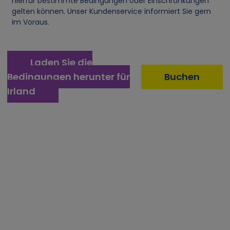
n
hierfür bestimmte Bedingungen oder Einschränkungen
gelten können. Unser Kundenservice informiert Sie gern
e
im Voraus.
n
Laden Sie die
b
Bedingungen herunter für
Buchen
Irland
e
z
o
g
e
n