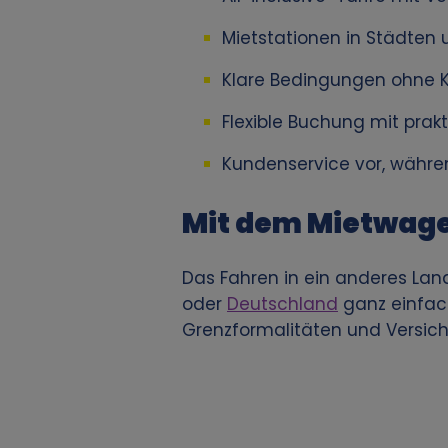
e
Mietstationen in Städten
n
Klare Bedingungen ohne K
b
Flexible Buchung mit prakt
e
Kundenservice vor, währe
z
Mit dem Mietwag
o
Das Fahren in ein anderes Lan
g
oder
Deutschland
ganz einfac
Grenzformalitäten und Versic
e
n
e