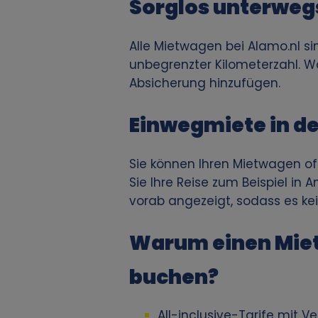
Sorglos unterweg
v
Alle Mietwagen bei Alamo.nl s
o
unbegrenzter Kilometerzahl. Wä
n
Absicherung hinzufügen.
p
Einwegmiete in d
e
Sie können Ihren Mietwagen of
Sie Ihre Reise zum Beispiel in
r
vorab angezeigt, sodass es ke
s
Warum einen Miet
o
buchen?
n
All-inclusive-Tarife mit 