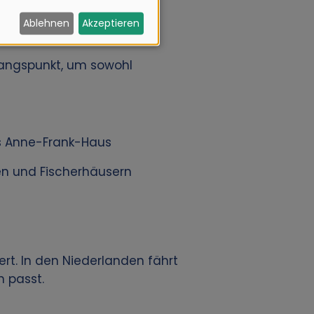
Ablehnen
Akzeptieren
sgangspunkt, um sowohl
s Anne-Frank-Haus
en und Fischerhäusern
rt. In den Niederlanden fährt
 passt.