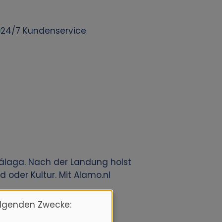
24/7 Kundenservice
álaga. Nach der Landung holst
 oder Kultur. Mit Alamo.nl
olgenden Zwecke: