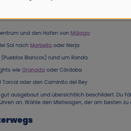
u das authentische Andalusien in deinem eigenen
 Zentrum und den Hafen von
Málaga
del Sol nach
Marbella
oder Nerja
r (Pueblos Blancos) rund um Ronda
ights wie
Granada
oder Córdoba
l Torcal oder den Caminito del Rey
 gut ausgebaut und übersichtlich beschildert. Du fä
ühren an. Wähle den Mietwagen, der am besten zu d
nterwegs