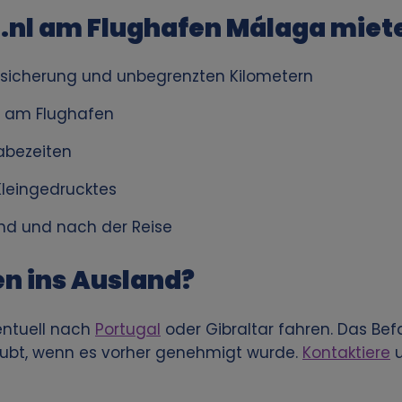
nl am Flughafen Málaga miet
Versicherung und unbegrenzten Kilometern
g am Flughafen
abezeiten
leingedrucktes
nd und nach der Reise
n ins Ausland?
entuell nach
Portugal
oder Gibraltar fahren. Das Be
aubt, wenn es vorher genehmigt wurde.
Kontaktiere
u