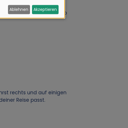
Ablehnen
Akzeptieren
 Tempo entdecken – fernab
hrst rechts und auf einigen
einer Reise passt.