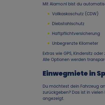
Mit Alamo.nl bist du automati
v
Vollkaskoschutz (CDW)
o
Diebstahlschutz
n
Haftpflichtversicherung
p
Unbegrenzte Kilometer
e
Extras wie GPS, Kindersitz od
Alle Optionen werden transpar
r
Einwegmiete in S
s
o
Du möchtest dein Fahrzeug am
zurückgeben? Das ist in viele
n
angezeigt.