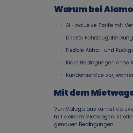
e
Warum bei Alamo.
n
All-inclusive Tarife mit 
b
Direkte Fahrzeugabholun
e
Flexible Abhol- und Rückg
z
Klare Bedingungen ohne K
o
Kundenservice vor, währe
g
Mit dem Mietwage
e
Von Málaga aus kannst du ev
n
mit deinem Mietwagen ist erl
genauen Bedingungen.
e