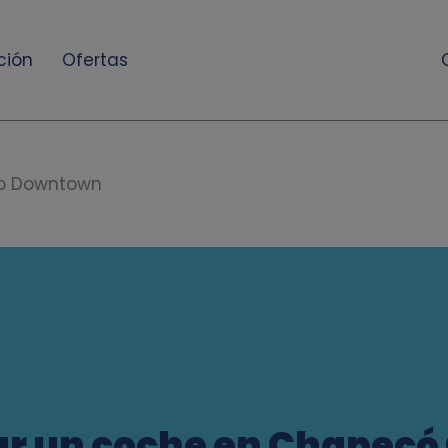
ción
Ofertas
o Downtown
ar un coche en Chapecó