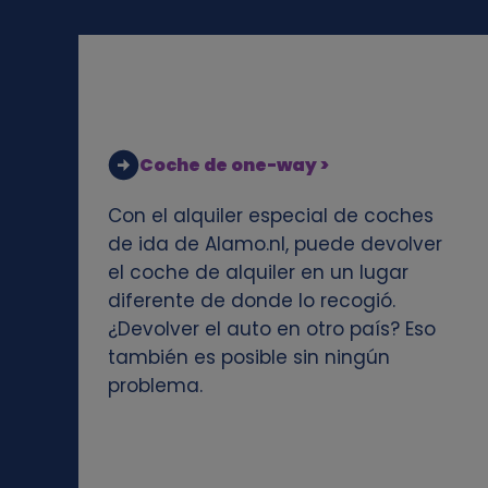
c
o
o
Coche de one-way >
k
Con el alquiler especial de coches
i
de ida de Alamo.nl, puede devolver
el coche de alquiler en un lugar
e
diferente de donde lo recogió.
¿Devolver el auto en otro país? Eso
s
también es posible sin ningún
problema.