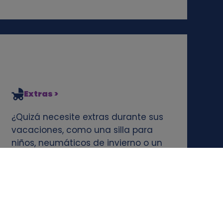
Extras >
¿Quizá necesite extras durante sus
vacaciones, como una silla para
niños, neumáticos de invierno o un
GPS? Estos extras pueden reservarse
por separado con el coche de
alquiler o ya están incluidos en un
paquete con el precio.