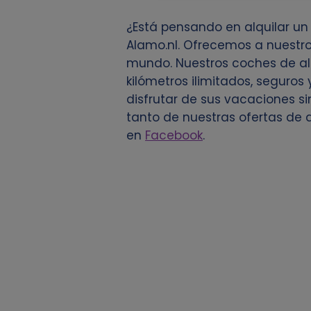
o
¿Está pensando en alquilar u
d
Alamo.nl. Ofrecemos a nuestro
mundo. Nuestros coches de alq
e
kilómetros ilimitados, seguros 
disfrutar de sus vacaciones s
d
tanto de nuestras ofertas de
en
Facebook
.
a
t
o
s
p
e