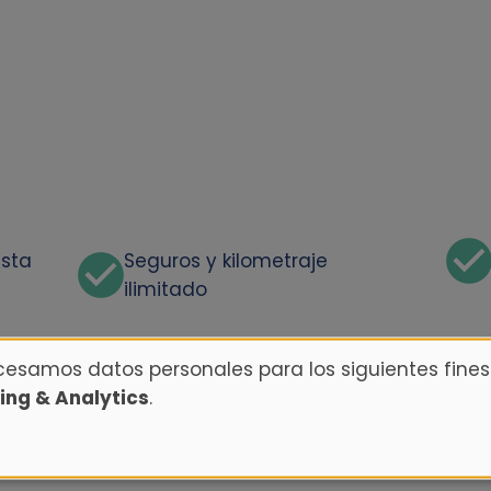
asta
Seguros y kilometraje
ilimitado
ocesamos datos personales para los siguientes fines
ing & Analytics
.