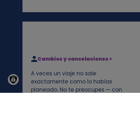
Cambios y cancelaciones >
A veces un viaje no sale
exactamente como lo habías
planeado. No te preocupes — con
nosotros puedes modificar o
cancelar tu reserva fácilmente. Te
explicamos encantados cómo
funciona.