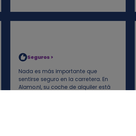
Seguros >
Nada es más importante que
sentirse seguro en la carretera. En
Alamo.nl, su coche de alquiler está
siempre bien asegurado. Sin
embargo, hay algunas cosas a tener
en cuenta.