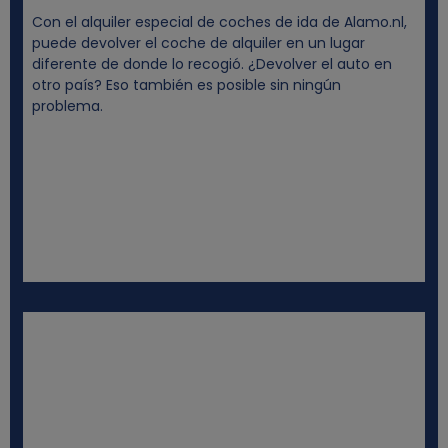
o
Con el alquiler especial de coches de ida de Alamo.nl,
puede devolver el coche de alquiler en un lugar
k
diferente de donde lo recogió. ¿Devolver el auto en
otro país? Eso también es posible sin ningún
problema.
i
e
s