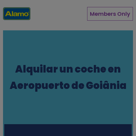
Pasar
al
Members Only
contenido
principal
Alquilar un coche en
Aeropuerto de Goiânia
Station finder