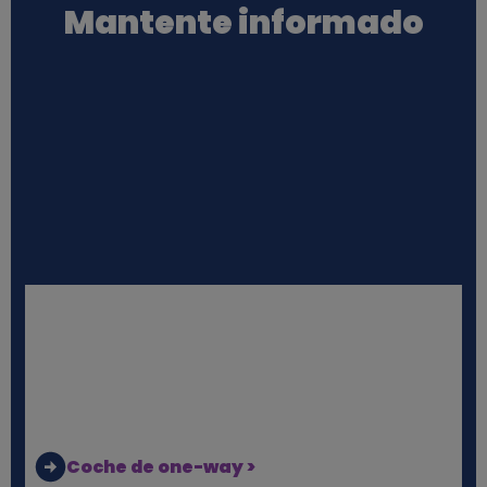
Mantente informado
o
n
a
l
e
s
y
c
o
Coche de one-way >