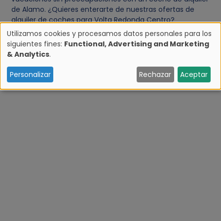
de Alamo. ¿Quieres enterarte de nuestras ofertas de
alquiler de coches para Volta Redonda Centro?
Suscríbete a nuestro
boletín
o sigue a Alamo.nl en
Utilizamos cookies y procesamos datos personales para los
Facebook
.
siguientes fines:
Functional, Advertising and Marketing
U
& Analytics
.
s
Personalizar
Rechazar
Aceptar
o
d
e
d
a
t