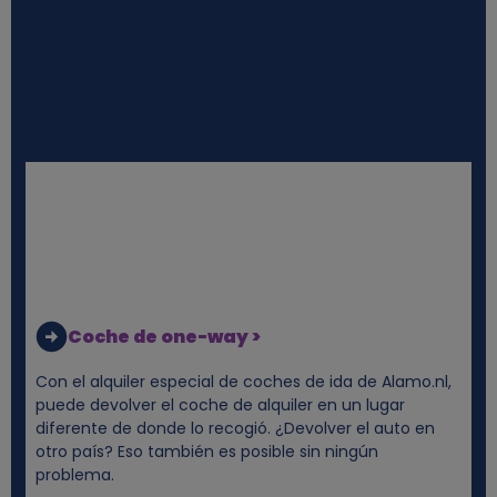
l
e
s
y
c
o
o
Coche de one-way >
Con el alquiler especial de coches de ida de Alamo.nl,
k
puede devolver el coche de alquiler en un lugar
diferente de donde lo recogió. ¿Devolver el auto en
i
otro país? Eso también es posible sin ningún
problema.