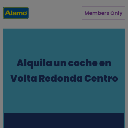
Pasar
al
Members Only
contenido
principal
Alquila un coche en
Volta Redonda Centro
Station finder