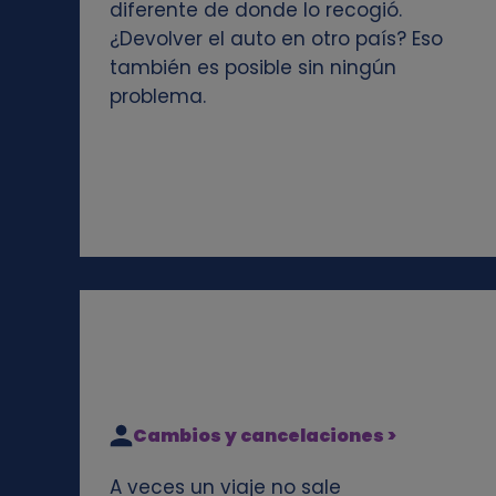
diferente de donde lo recogió.
e
¿Devolver el auto en otro país? Eso
también es posible sin ningún
s
problema.
Cambios y cancelaciones >
A veces un viaje no sale