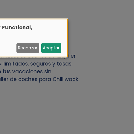
:
Functional,
s de Alamo.nl. Ofrecemos a
Rechazar
Aceptar
 Nuestros coches de alquiler
 ilimitados, seguros y tasas
de tus vacaciones sin
iler de coches para Chilliwack