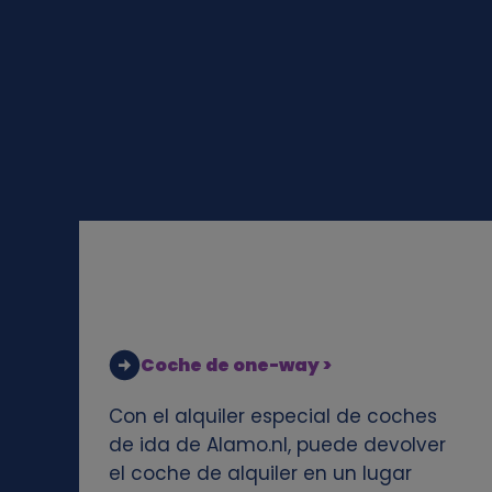
l
e
s
y
c
o
o
Coche de one-way >
k
Con el alquiler especial de coches
de ida de Alamo.nl, puede devolver
i
el coche de alquiler en un lugar