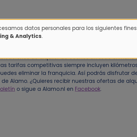
ocesamos datos personales para los siguientes fines
ing & Analytics
.
Chilliwack Airport? Reserva con antelación a travé
bicaciones de alquiler de coches en todo el mundo.
s tarifas competitivas siempre incluyen kilómetros
 puedes eliminar la franquicia. Así podrás disfrutar 
e Alamo. ¿Quieres recibir nuestras ofertas de alqu
oletín
o sigue a Alamo.nl en
Facebook
.