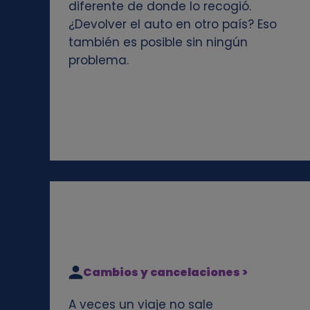
diferente de donde lo recogió.
e
¿Devolver el auto en otro país? Eso
también es posible sin ningún
s
problema.
Cambios y cancelaciones >
A veces un viaje no sale