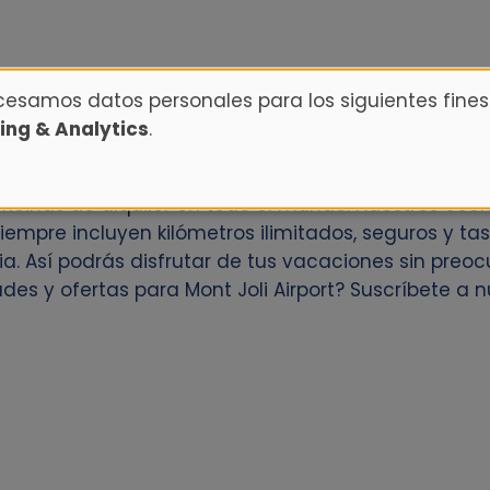
ocesamos datos personales para los siguientes fines
ing & Analytics
.
Mont Joli Airport? Reserva con antelación a través
ficinas de alquiler en todo el mundo. Nuestros coc
empre incluyen kilómetros ilimitados, seguros y tasa
cia. Así podrás disfrutar de tus vacaciones sin pre
des y ofertas para Mont Joli Airport? Suscríbete a 