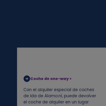
l
e
s
y
c
o
o
Coche de one-way >
k
Con el alquiler especial de coches
de ida de Alamo.nl, puede devolver
i
el coche de alquiler en un lugar