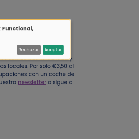
:
Functional,
 de Alamo.nl. Ofrecemos a
Rechazar
Aceptar
hes son de buena calidad y
s locales. Por solo €3,50 al
ocupaciones con un coche de
nuestra
newsletter
o sigue a