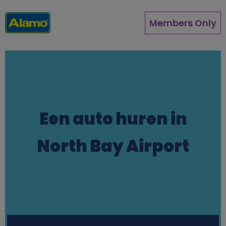
Pasar
al
Members Only
contenido
principal
Een auto huren in
North Bay Airport