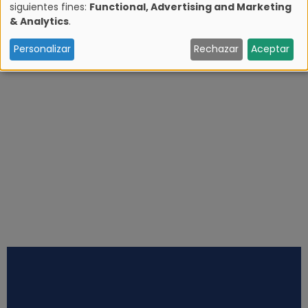
siguientes fines:
Functional, Advertising and Marketing
U
& Analytics
.
s
Personalizar
Rechazar
Aceptar
o
d
e
d
a
t
o