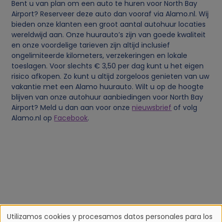
Bent u van plan om een auto te huren voor North Bay
Airport? Reserveer deze auto dan vooraf via Alamo.nl. Wij
bieden onze klanten een groot aantal autohuur locaties
wereldwijd aan. Onze huurauto’s zijn van goede kwaliteit
en onze voordelige tarieven zijn altijd inclusief
ongelimiteerde kilometers, verzekeringen en lokale
toeslagen. Voor slechts € 3,50 per dag kunt u het eigen
risico afkopen. Zo kunt u altijd zorgeloos genieten van uw
vakantie met een Alamo huurauto. Wilt u op de hoogte
blijven van onze autohuur aanbiedingen voor North Bay
Airport? Meld u dan aan voor onze
nieuwsbrief
of volg
Alamo.nl op
Facebook
.
Utilizamos cookies y procesamos datos personales para los