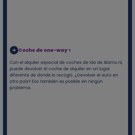
s
y
c
Coche de one-way >
o
Con el alquiler especial de coches de ida de Alamo.nl,
o
puede devolver el coche de alquiler en un lugar
diferente de donde lo recogió. ¿Devolver el auto en
k
otro país? Eso también es posible sin ningún
problema.
i
e
s