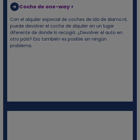
o
Coche de one-way >
o
Con el alquiler especial de coches de ida de Alamo.nl,
puede devolver el coche de alquiler en un lugar
diferente de donde lo recogió. ¿Devolver el auto en
k
otro país? Eso también es posible sin ningún
problema.
i
e
s