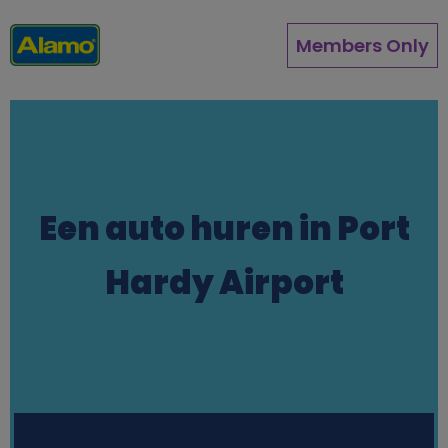
Pasar
al
Members Only
contenido
principal
Een auto huren in Port
Hardy Airport
Station finder