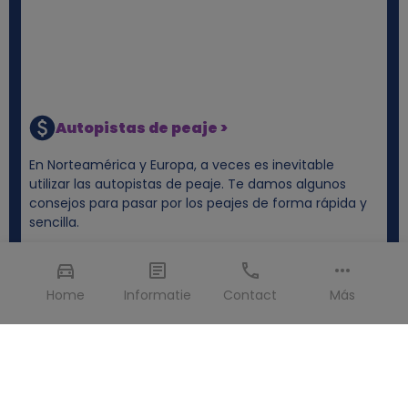
Autopistas de peaje >
En Norteamérica y Europa, a veces es inevitable
utilizar las autopistas de peaje. Te damos algunos
consejos para pasar por los peajes de forma rápida y
sencilla.
Home
Informatie
Contact
Más