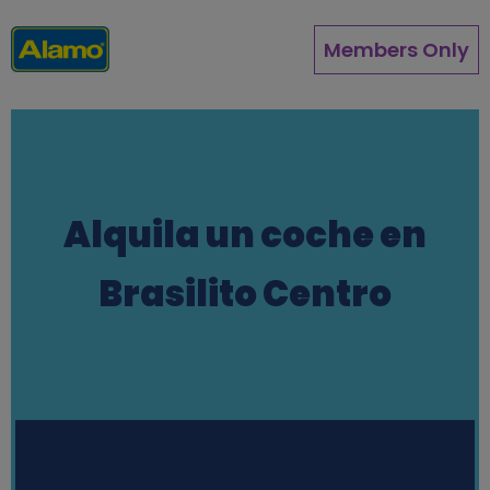
Pasar
al
Members Only
contenido
principal
Alquila un coche en
Brasilito Centro
Station finder