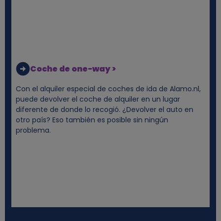
y
c
o
Coche de one-way >
o
Con el alquiler especial de coches de ida de Alamo.nl,
k
puede devolver el coche de alquiler en un lugar
diferente de donde lo recogió. ¿Devolver el auto en
i
otro país? Eso también es posible sin ningún
problema.
e
s