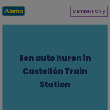
Pasar
al
Members Only
contenido
principal
Een auto huren in
Castellón Train
Station