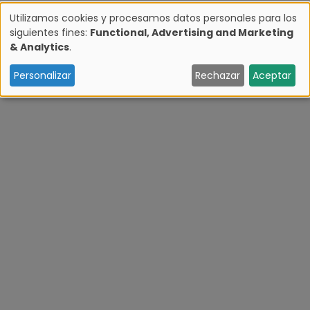
Utilizamos cookies y procesamos datos personales para los
siguientes fines:
Functional, Advertising and Marketing
U
& Analytics
.
s
Personalizar
Rechazar
Aceptar
o
d
e
d
a
t
o