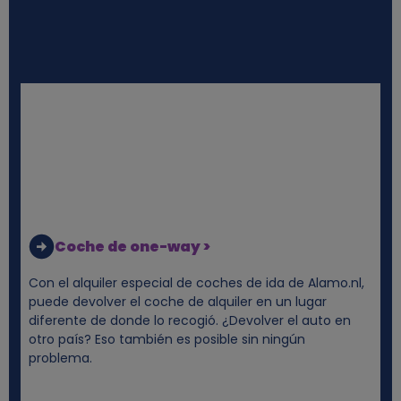
e
s
y
c
o
o
Coche de one-way >
k
Con el alquiler especial de coches de ida de Alamo.nl,
puede devolver el coche de alquiler en un lugar
i
diferente de donde lo recogió. ¿Devolver el auto en
otro país? Eso también es posible sin ningún
problema.
e