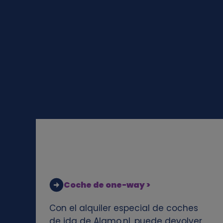
a
l
e
s
y
c
o
o
Coche de one-way >
k
Con el alquiler especial de coches
i
de ida de Alamo.nl, puede devolver