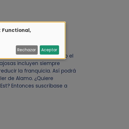
:
Functional,
 antelación a través de
Rechazar
Aceptar
alquiler de coches en todo el
tajosas incluyen siempre
reducir la franquicia. Así podrá
ler de Alamo. ¿Quiere
’Est? Entonces suscríbase a