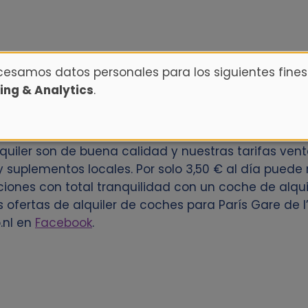
ocesamos datos personales para los siguientes fines
ing & Analytics
.
 coche en París Gare de l’Est? Reserve su coche con
s clientes una amplia selección de ubicaciones de 
uiler son de buena calidad y nuestras tarifas ven
y suplementos locales. Por solo 3,50 € al día puede 
ciones con total tranquilidad con un coche de alqui
ofertas de alquiler de coches para París Gare de l
.nl en
Facebook
.