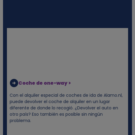
e
s
y
c
o
o
Coche de one-way >
k
Con el alquiler especial de coches de ida de Alamo.nl,
puede devolver el coche de alquiler en un lugar
i
diferente de donde lo recogió. ¿Devolver el auto en
otro país? Eso también es posible sin ningún
problema.
e