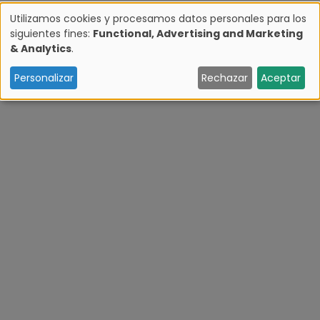
Utilizamos cookies y procesamos datos personales para los
siguientes fines:
Functional, Advertising and Marketing
U
& Analytics
.
s
Personalizar
Rechazar
Aceptar
o
d
e
d
a
t
o