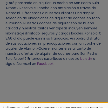
¿Está pensando en alquilar un coche en San Pedro Sula
Airport? Reserve su coche con antelación a través de
Alamo.nl. Ofrecemos a nuestros clientes una amplia
selección de ubicaciones de alquiler de coches en todo
el mundo. Nuestros coches de alquiler son de buena
calidad y nuestras tarifas ventajosas incluyen siempre
kilometraje ilimitado, seguros y cargos locales. Por solo €
3,50 al día puede eximir su franquicia. Así podrá disfrutar
de sus vacaciones sin preocupaciones con un coche de
alquiler de Alamo. ¿Quiere mantenerse al tanto de
nuestras ofertas de alquiler de coches para San Pedro
Sula Airport? Entonces suscríbase a nuestro
boletín
o
siga a Alamo.nl en
Facebook
.
Utilizamos cookies y procesamos datos personales para los