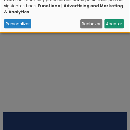
siguientes fines:
Functional, Advertising and Marketing
U
& Analytics
.
s
Personalizar
Rechazar
Aceptar
o
d
e
d
a
t
o