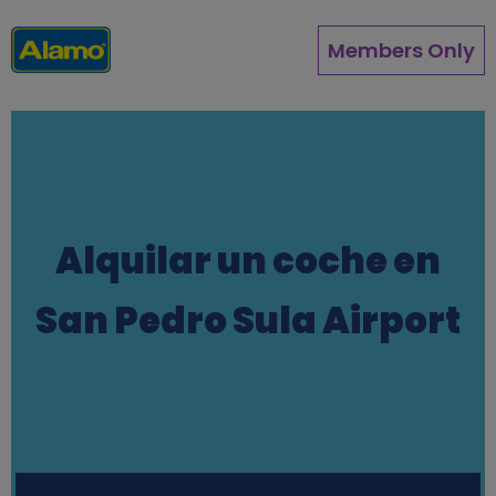
Pasar
al
Members Only
contenido
principal
Alquilar un coche en
San Pedro Sula Airport