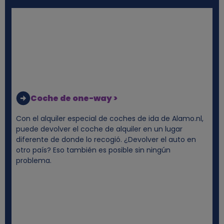
e
s
y
c
o
Coche de one-way >
o
Con el alquiler especial de coches de ida de Alamo.nl,
puede devolver el coche de alquiler en un lugar
k
diferente de donde lo recogió. ¿Devolver el auto en
otro país? Eso también es posible sin ningún
problema.
i
e
s