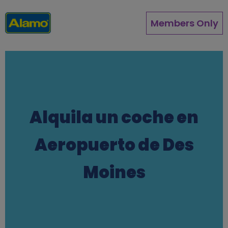
Pasar
al
Members Only
contenido
principal
Alquila un coche en
Aeropuerto de Des
Moines