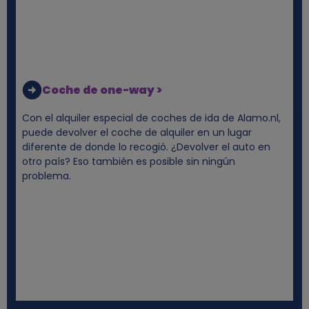
c
o
o
Coche de one-way >
k
Con el alquiler especial de coches de ida de Alamo.nl,
puede devolver el coche de alquiler en un lugar
i
diferente de donde lo recogió. ¿Devolver el auto en
otro país? Eso también es posible sin ningún
e
problema.
s