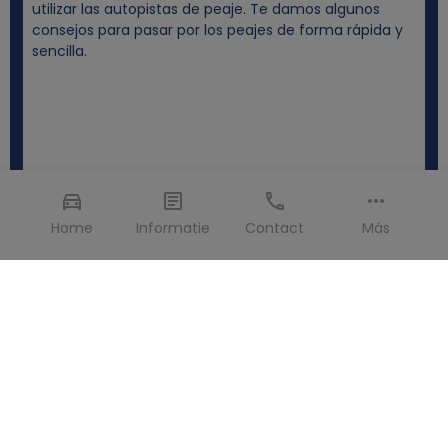
utilizar las autopistas de peaje. Te damos algunos
consejos para pasar por los peajes de forma rápida y
sencilla.
Home
Informatie
Contact
Más
Cambios y cancelaciones >
A veces un viaje no sale exactamente como lo habías