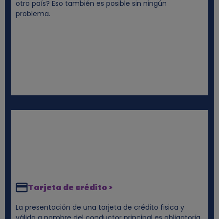
otro país? Eso también es posible sin ningún
e
problema.
s
Tarjeta de crédito >
La presentación de una tarjeta de crédito fisica y
válida a nombre del conductor principal es obligatoria