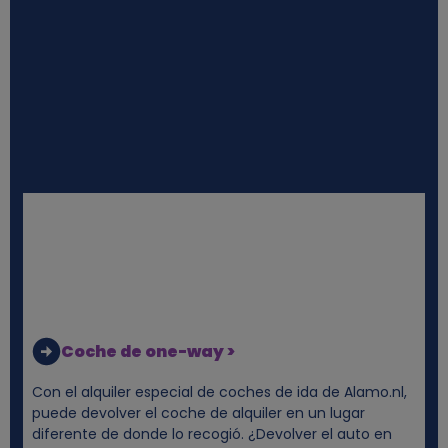
l
e
s
y
c
o
o
Coche de one-way >
k
Con el alquiler especial de coches de ida de Alamo.nl,
i
puede devolver el coche de alquiler en un lugar
diferente de donde lo recogió. ¿Devolver el auto en