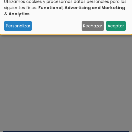
Utilizamos cookies y procesamos datos personales para los
siguientes fines:
Functional, Advertising and Marketing
U
& Analytics
.
s
Personalizar
Rechazar
Aceptar
o
d
e
d
a
t
o