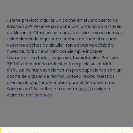
¿Tiene previsto alquilar un coche en el Aeropuerto de
Kalamazoo? Reserve su coche con antelación a través
de Alamo.nl. Ofrecemos a nuestros clientes numerosas
ubicaciones de alquiler de coches en todo el mundo.
Nuestros coches de alquiler son de buena calidad y
nuestras tarifas económicas siempre incluyen
kilómetros ilimitados, seguros y tasas locales. Por solo
3,50 € al día puede reducir la franquicia. Así podrá
disfrutar de sus vacaciones sin preocupaciones con un
coche de alquiler de Alamo. ¿Desea recibir nuestras
ofertas de alquiler de coches para el Aeropuerto de
Kalamazoo? Suscríbase a nuestro
boletín
o siga a
Alamo.nl en
Facebook
.