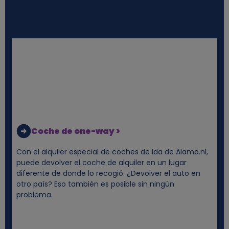
e
s
y
c
o
o
Coche de one-way >
k
Con el alquiler especial de coches de ida de Alamo.nl,
puede devolver el coche de alquiler en un lugar
i
diferente de donde lo recogió. ¿Devolver el auto en
otro país? Eso también es posible sin ningún
e
problema.
s