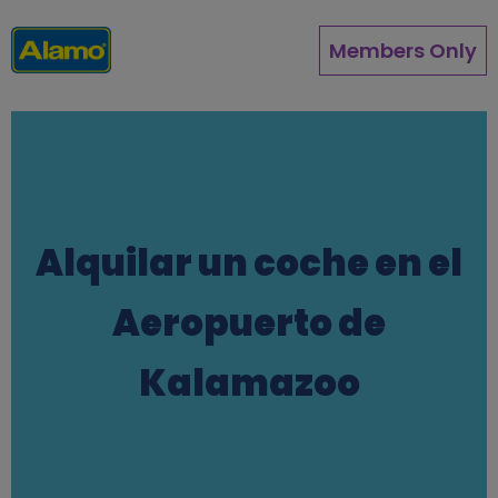
Pasar
al
Members Only
contenido
principal
Alquilar un coche en el
Aeropuerto de
Kalamazoo