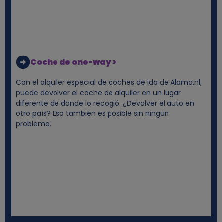
y
c
Coche de one-way >
o
Con el alquiler especial de coches de ida de Alamo.nl,
o
puede devolver el coche de alquiler en un lugar
diferente de donde lo recogió. ¿Devolver el auto en
k
otro país? Eso también es posible sin ningún
problema.
i
e
s