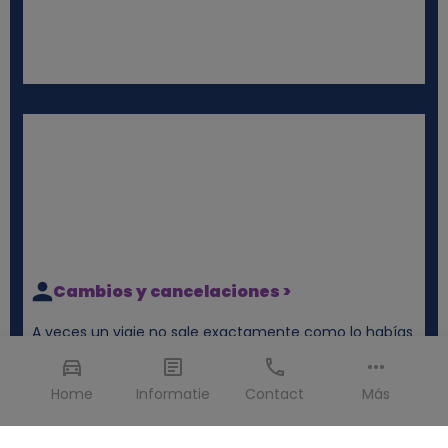
Cambios y cancelaciones >
A veces un viaje no sale exactamente como lo habías
planeado. No te preocupes — con nosotros puedes
modificar o cancelar tu reserva fácilmente. Te
Home
Informatie
Contact
Más
explicamos encantados cómo funciona.