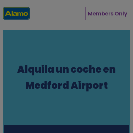
Pasar
al
Members Only
contenido
principal
Alquila un coche en
Medford Airport