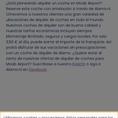
¿Está planeando alquilar un coche en Moab Airport?
Reserve este coche con antelación a través de Alamo.nl.
Ofrecemos a nuestros clientes una gran variedad de
ubicaciones de alquiler de coches en todo el mundo.
Nuestros coches de alquiler son de buena calidad y
nuestras tarifas económicas incluyen siempre
kilometraje ilimitado, seguros y cargos locales. Por solo
3,50 € al día, puede eximir el importe de la franquicia. Así
podrá disfrutar de sus vacaciones sin preocupaciones
con un coche de alquiler de Alamo. ¿Quiere estar al
tanto de nuestras ofertas de alquiler de coches para
Moab Airport? Suscríbase a nuestro
boletín
o siga a
Alamo.nl en
Facebook
.
Utilizamos cookies y procesamos datos personales para los