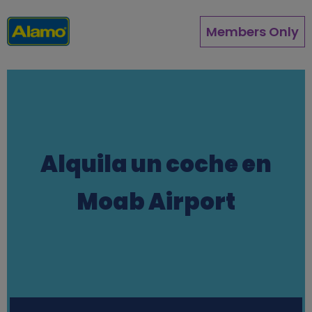
Pasar
al
Members Only
contenido
principal
Alquila un coche en
Moab Airport