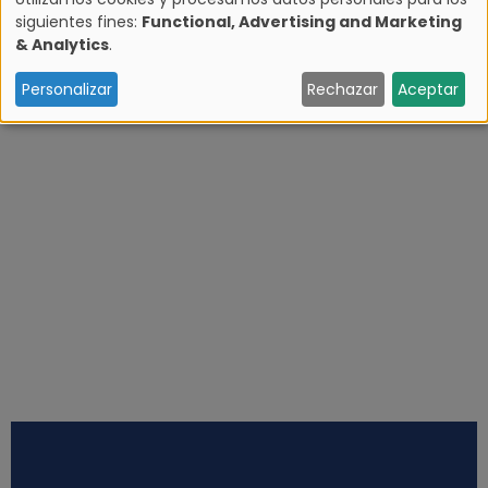
siguientes fines:
Functional, Advertising and Marketing
U
& Analytics
.
s
Personalizar
Rechazar
Aceptar
o
d
e
d
a
t
o