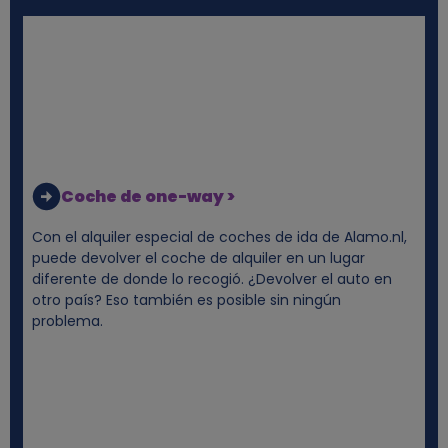
e
s
y
c
o
Coche de one-way >
o
Con el alquiler especial de coches de ida de Alamo.nl,
puede devolver el coche de alquiler en un lugar
k
diferente de donde lo recogió. ¿Devolver el auto en
otro país? Eso también es posible sin ningún
problema.
i
e
s