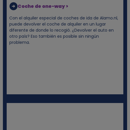
o
Coche de one-way >
o
Con el alquiler especial de coches de ida de Alamo.nl,
puede devolver el coche de alquiler en un lugar
diferente de donde lo recogió. ¿Devolver el auto en
k
otro país? Eso también es posible sin ningún
problema.
i
e
s