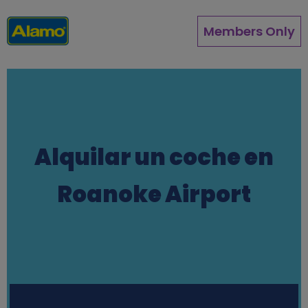
Pasar
al
Members Only
contenido
principal
Alquilar un coche en
Roanoke Airport
Station finder