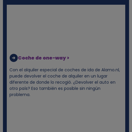
e
s
y
c
o
Coche de one-way >
o
Con el alquiler especial de coches de ida de Alamo.nl,
puede devolver el coche de alquiler en un lugar
k
diferente de donde lo recogió. ¿Devolver el auto en
otro país? Eso también es posible sin ningún
problema.
i
e
s