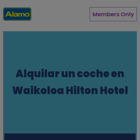
Pasar
al
Members Only
contenido
principal
Alquilar un coche en
Waikoloa Hilton Hotel