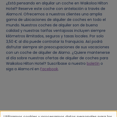
¿Está pensando en alquilar un coche en Waikoloa Hilton
Hotel? Reserve este coche con antelación a través de
Alamo.nl. Ofrecemos a nuestros clientes una amplia
gama de ubicaciones de alquiler de coches en todo el
mundo. Nuestros coches de alquiler son de buena
calidad y nuestras tarifas ventajosas incluyen siempre
kilómetros ilimitados, seguros y tasas locales. Por solo
3,50 € al día puede contratar la franquicia. Así podrá
disfrutar siempre sin preocupaciones de sus vacaciones
con un coche de alquiler de Alamo. ¿Quiere mantenerse
al día sobre nuestras ofertas de alquiler de coches para
Waikoloa Hilton Hotel? Suscríbase a nuestro
boletín
o
siga a Alamo.nl en
Facebook
.
Utilizamos cookies y procesamos datos personales para los