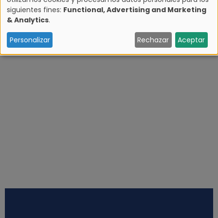
siguientes fines:
Functional, Advertising and Marketing
U
& Analytics
.
s
Personalizar
Rechazar
Aceptar
o
d
e
d
a
t
o