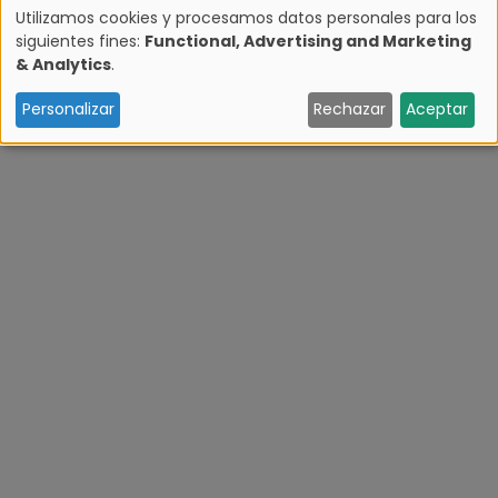
Utilizamos cookies y procesamos datos personales para los
siguientes fines:
Functional, Advertising and Marketing
U
& Analytics
.
s
Personalizar
Rechazar
Aceptar
o
d
e
d
a
t
o