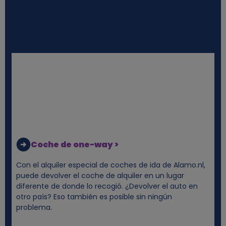
e
s
y
c
o
o
Coche de one-way >
k
Con el alquiler especial de coches de ida de Alamo.nl,
i
puede devolver el coche de alquiler en un lugar
diferente de donde lo recogió. ¿Devolver el auto en
otro país? Eso también es posible sin ningún
e
problema.