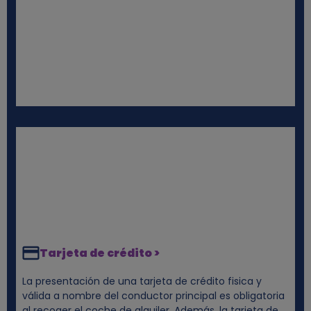
s
Tarjeta de crédito >
La presentación de una tarjeta de crédito fisica y
válida a nombre del conductor principal es obligatoria
al recoger el coche de alquiler. Además, la tarjeta de