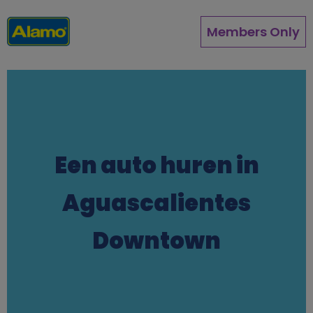
Pasar
al
Members Only
contenido
principal
Een auto huren in
Aguascalientes
Downtown