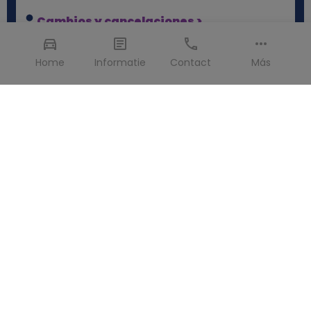
Cambios y cancelaciones >
A veces un viaje no sale exactamente como lo habías
Home
Informatie
Contact
Más
planeado. No te preocupes — con nosotros puedes
modificar o cancelar tu reserva fácilmente. Te
explicamos encantados cómo funciona.