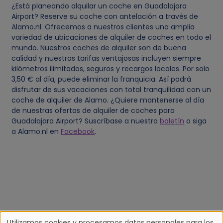
¿Está planeando alquilar un coche en Guadalajara
Airport? Reserve su coche con antelación a través de
Alamo.nl. Ofrecemos a nuestros clientes una amplia
variedad de ubicaciones de alquiler de coches en todo el
mundo. Nuestros coches de alquiler son de buena
calidad y nuestras tarifas ventajosas incluyen siempre
kilómetros ilimitados, seguros y recargos locales. Por solo
3,50 € al día, puede eliminar la franquicia. Así podrá
disfrutar de sus vacaciones con total tranquilidad con un
coche de alquiler de Alamo. ¿Quiere mantenerse al día
de nuestras ofertas de alquiler de coches para
Guadalajara Airport? Suscríbase a nuestro
boletín
o siga
a Alamo.nl en
Facebook
.
Utilizamos cookies y procesamos datos personales para los