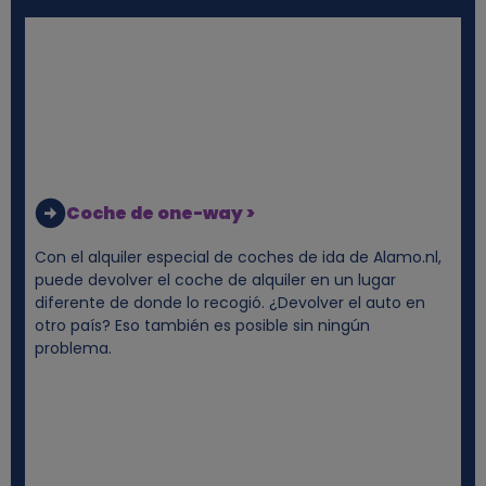
e
s
y
c
o
Coche de one-way >
o
Con el alquiler especial de coches de ida de Alamo.nl,
puede devolver el coche de alquiler en un lugar
k
diferente de donde lo recogió. ¿Devolver el auto en
otro país? Eso también es posible sin ningún
problema.
i
e
s