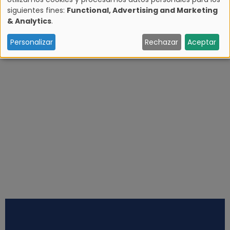
siguientes fines:
Functional, Advertising and Marketing
U
& Analytics
.
s
Personalizar
Rechazar
Aceptar
o
d
e
d
a
t
o