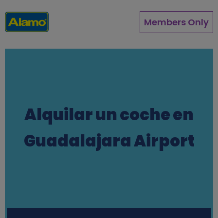
Pasar
al
Members Only
contenido
principal
Alquilar un coche en
Guadalajara Airport