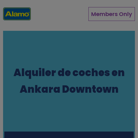
Pasar
al
Members Only
contenido
principal
Alquiler de coches en
Ankara Downtown