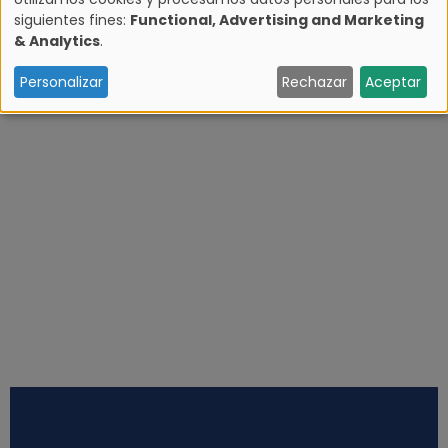
siguientes fines:
Functional, Advertising and Marketing
U
& Analytics
.
s
Personalizar
Rechazar
Aceptar
o
d
e
d
a
t
o