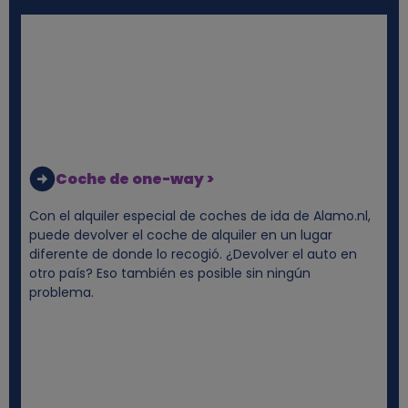
e
s
y
c
o
Coche de one-way >
o
Con el alquiler especial de coches de ida de Alamo.nl,
puede devolver el coche de alquiler en un lugar
k
diferente de donde lo recogió. ¿Devolver el auto en
otro país? Eso también es posible sin ningún
problema.
i
e
s