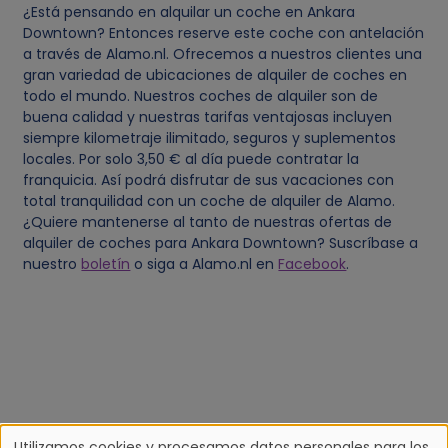
¿Está pensando en alquilar un coche en Ankara
Downtown? Entonces reserve este coche con antelación
a través de Alamo.nl. Ofrecemos a nuestros clientes una
gran variedad de ubicaciones de alquiler de coches en
todo el mundo. Nuestros coches de alquiler son de
buena calidad y nuestras tarifas ventajosas incluyen
siempre kilometraje ilimitado, seguros y suplementos
locales. Por solo 3,50 € al día puede contratar la
franquicia. Así podrá disfrutar de sus vacaciones con
total tranquilidad con un coche de alquiler de Alamo.
¿Quiere mantenerse al tanto de nuestras ofertas de
alquiler de coches para Ankara Downtown? Suscríbase a
nuestro
boletín
o siga a Alamo.nl en
Facebook
.
Utilizamos cookies y procesamos datos personales para los